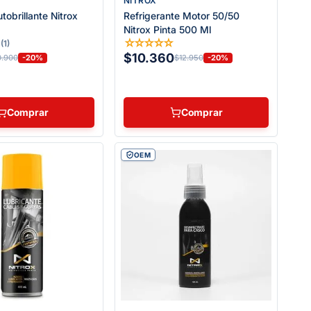
NITROX
obrillante Nitrox
Refrigerante Motor 50/50
Nitrox Pinta 500 Ml
★
☆
☆
☆
☆
☆
(
1
)
$10.360
-20%
-20%
0.900
$12.950
Comprar
Comprar
OEM