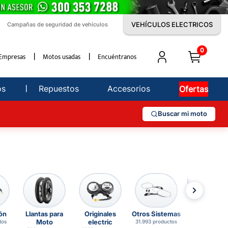
VEHÍCULOS ELECTRICOS
Campañas de seguridad de vehículos
0
Empresas
Motos usadas
Encuéntranos
os
Repuestos
Accesorios
Ofertas
Buscar mi moto
Partes de Mo
24.898 produc
ón
Llantas para
Originales
Otros Sistemas
Moto
electric
tos
31.993 productos