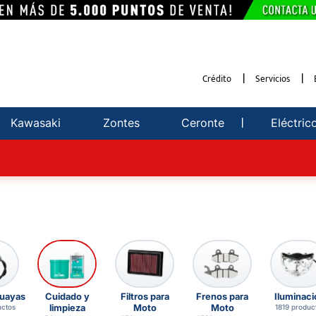
Crédito
Servicios
Kawasaki
Zontes
Ceronte
Eléctric
guayas
Cuidado y
Filtros para
Frenos para
Iluminaci
limpieza
Moto
Moto
uctos
1819 produc