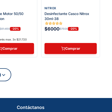
NITROX
te Motor 50/50
Desinfectante Casco Nitrox
lon
30ml-38
☆
☆
☆
☆
☆
☆
$6000
-20%
-20%
$81.450
$7500
erés max. 3x $21.720
Comprar
Comprar
)
Contáctanos