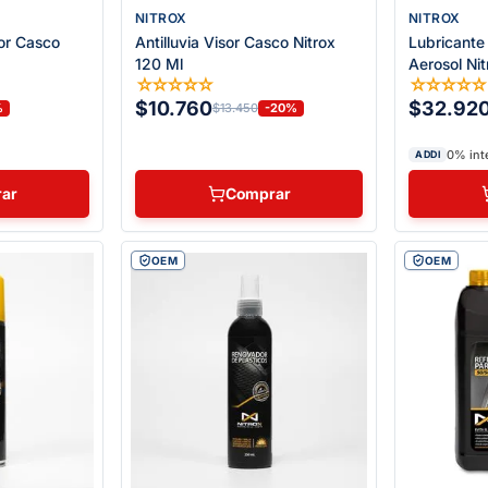
NITROX
NITROX
or Casco
Antilluvia Visor Casco Nitrox
Lubricante
120 Ml
Aerosol Ni
☆
☆
☆
☆
☆
☆
☆
☆
☆
$10.760
$32.92
%
-20%
$13.450
0% int
ADDI
ar
Comprar
OEM
OEM