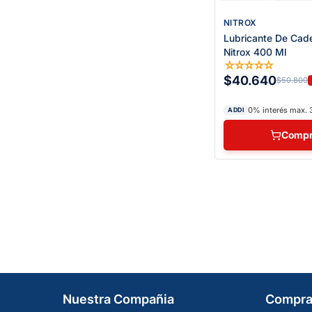
NITROX
Lubricante De Cad
Nitrox 400 Ml
☆
☆
☆
☆
☆
$40.640
$50.800
0% interés max. 
ADDI
Compr
Nuestra Compañia
Compra