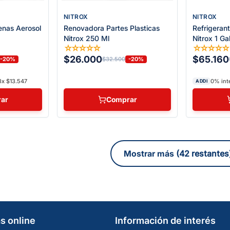
NITROX
NITROX
enas Aerosol
Renovadora Partes Plasticas
Refrigeran
Nitrox 250 Ml
Nitrox 1 Ga
☆
☆
☆
☆
☆
☆
☆
☆
☆
$26.000
$65.160
-20%
-20%
$32.500
3x $13.547
0% int
ADDI
ar
Comprar
(42 restantes
s online
Información de interés