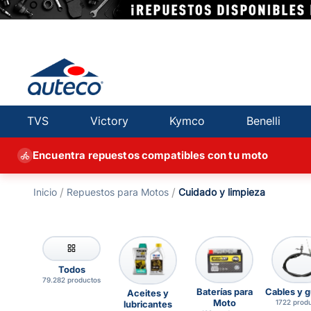
TVS
Victory
Kymco
Benelli
Encuentra repuestos compatibles con tu moto
Repuestos para Motos
cuidado y limpieza
Todos
79.282 productos
Baterías para
Cables y 
Aceites y
Moto
1722 prod
lubricantes