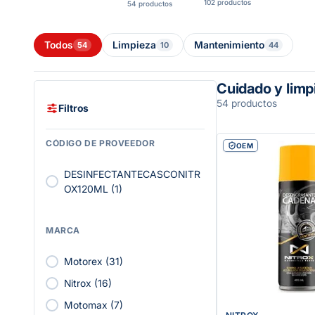
102 productos
54 productos
Todos
Limpieza
Mantenimiento
54
10
44
Cuidado y limp
54 productos
Filtros
CÓDIGO DE PROVEEDOR
OEM
DESINFECTANTECASCONITR
OX120ML
(
1
)
MARCA
Motorex
(
31
)
Nitrox
(
16
)
Motomax
(
7
)