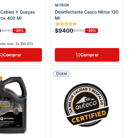
NITROX
 Cables Y Guayas
Desinfectante Casco Nitrox 120
trox 400 Ml
Ml
☆
☆
☆
☆
☆
☆
0
$9400
-20%
-20%
$41.150
$11.750
erés max. 3x $10.973
Comprar
Comprar
OEM