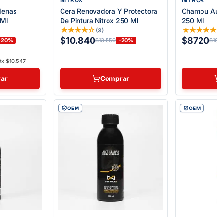
NITROX
NITROX
denas
Cera Renovadora Y Protectora
Champu Aut
 Ml
De Pintura Nitrox 250 Ml
250 Ml
★
★
★
★
☆
★
★
★
★
(
3
)
$10.840
$8720
-20%
-20%
$13.550
$1
3x $10.547
ar
Comprar
OEM
OEM