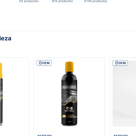
54 productos
874 productos
4756 productos
ieza
OEM
OEM