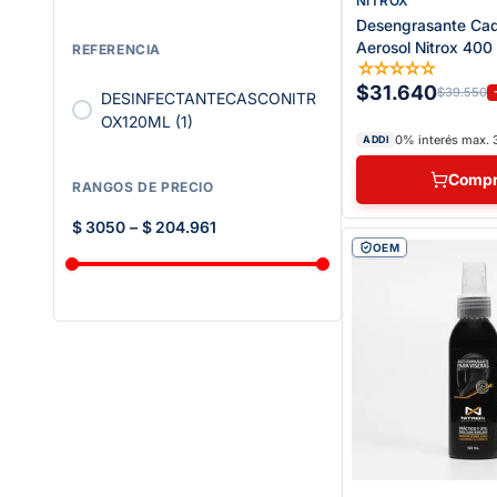
NITROX
Desengrasante Ca
Aerosol Nitrox 400
REFERENCIA
☆
☆
☆
☆
☆
$31.640
$39.550
DESINFECTANTECASCONITR
OX120ML
(
1
)
0% interés max. 
ADDI
Compr
RANGOS DE PRECIO
$ 3050
–
$ 204.961
OEM