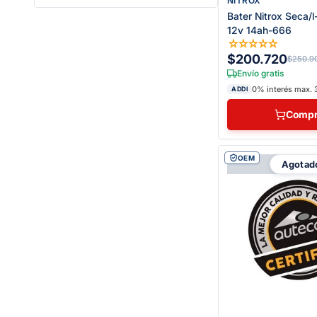
NITROX
Bater Nitrox Seca/
12v 14ah-666
☆
☆
☆
☆
☆
$200.720
$250.9
Envío gratis
0% interés max. 
ADDI
Compr
OEM
Agotad