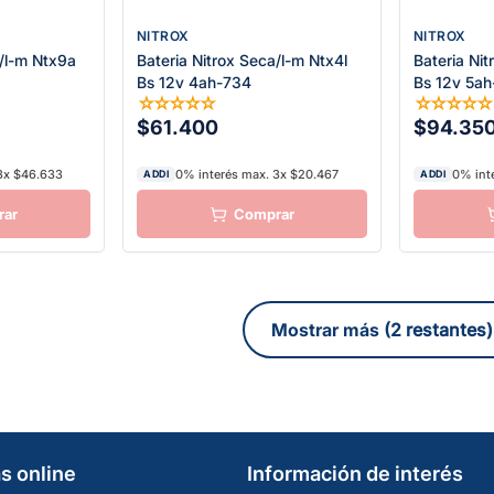
NITROX
NITROX
a/l-m Ntx9a
Bateria Nitrox Seca/l-m Ntx4l
Bateria Nit
Bs 12v 4ah-734
Bs 12v 5ah
☆
☆
☆
☆
☆
☆
☆
☆
☆
$61.400
$94.35
3x $46.633
0% interés max. 3x $20.467
0% int
ADDI
ADDI
(2 restantes)
s online
Información de interés