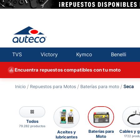
TVS
Victory
Kymco
Benelli
Encuentra repuestos compatibles con tu moto
Repuestos para Motos
baterías para moto
seca
Todos
79.282 productos
Baterías para
Cables y 
Aceites y
Moto
1722 prod
lubricantes