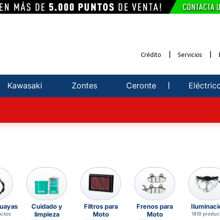
Crédito
Servicios
Kawasaki
Zontes
Ceronte
Eléctric
guayas
Cuidado y
Filtros para
Frenos para
Iluminaci
limpieza
Moto
Moto
uctos
1819 produc