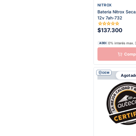
NITROX
Bateria Nitrox Sec
12v 7ah-732
☆
☆
☆
☆
☆
$137.300
0% interés max. 
ADDI
OEM
Agotad