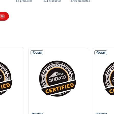
54 productos
874 productos
4756 productos
14
OEM
OEM