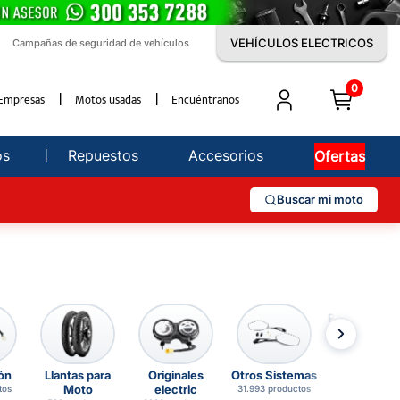
VEHÍCULOS ELECTRICOS
Campañas de seguridad de vehículos
0
Empresas
Motos usadas
Encuéntranos
os
Repuestos
Accesorios
Ofertas
Buscar mi moto
Partes de Mo
24.898 produc
ón
Llantas para
Originales
Otros Sistemas
Moto
electric
tos
31.993 productos