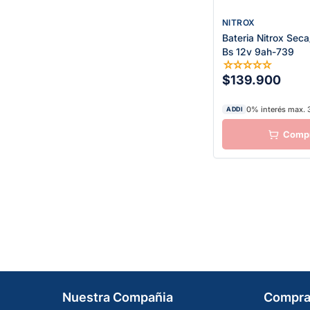
NITROX
Bateria Nitrox Sec
Bs 12v 9ah-739
☆
☆
☆
☆
☆
$139.900
0% interés max. 
ADDI
Nuestra Compañia
Compra