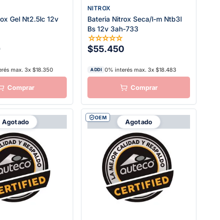
NITROX
rox Gel Nt2.5lc 12v
Bateria Nitrox Seca/l-m Ntb3l
Bs 12v 3ah-733
☆
☆
☆
☆
☆
☆
0
$55.450
erés max. 3x $18.350
0% interés max. 3x $18.483
ADDI
OEM
Agotado
Agotado