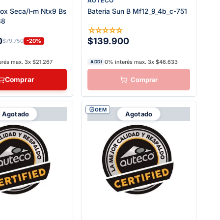
AUTECO
trox Seca/l-m Ntx9 Bs
Bateria Sun B Mf12_9_4b_c-751
38
☆
☆
☆
☆
☆
☆
0
$139.900
-20%
$79.750
erés max. 3x $21.267
0% interés max. 3x $46.633
ADDI
Comprar
OEM
Agotado
Agotado