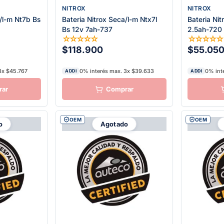
NITROX
NITROX
a/l-m Nt7b Bs
Bateria Nitrox Seca/l-m Ntx7l
Bateria Nit
Bs 12v 7ah-737
2.5ah-720
☆
☆
☆
☆
☆
☆
☆
☆
☆
$118.900
$55.05
3x $45.767
0% interés max. 3x $39.633
0% int
ADDI
ADDI
OEM
OEM
o
Agotado