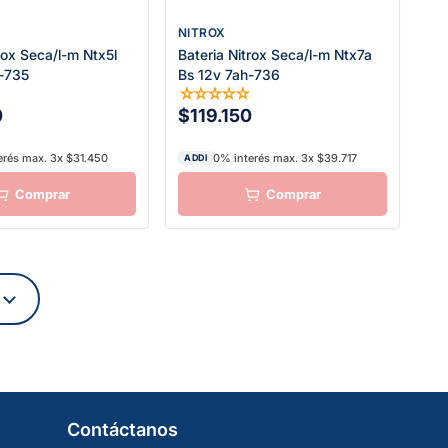
NITROX
rox Seca/l-m Ntx5l
Bateria Nitrox Seca/l-m Ntx7a
-735
Bs 12v 7ah-736
☆
☆
☆
☆
☆
☆
0
$119.150
erés max. 3x $31.450
0% interés max. 3x $39.717
ADDI
Contáctanos