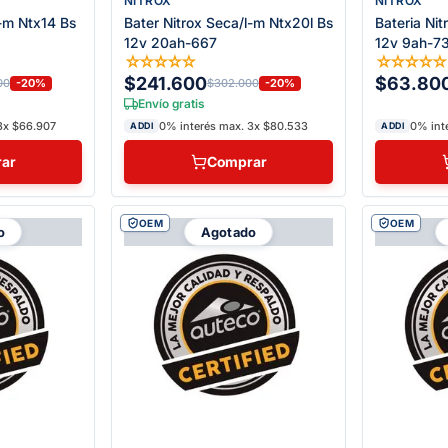
NITROX
NITROX
l-m Ntx14 Bs
Bater Nitrox Seca/l-m Ntx20l Bs
Bateria Ni
12v 20ah-667
12v 9ah-7
☆
☆
☆
☆
☆
☆
☆
☆
☆
$241.600
$63.80
-20%
-20%
00
$302.000
Envío gratis
3x $66.907
0% interés max. 3x $80.533
0% int
ADDI
ADDI
ar
Comprar
OEM
OEM
o
Agotado