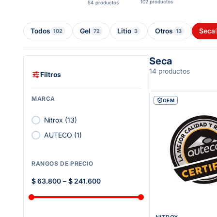
102 productos
54 productos
Todos
Gel
Litio
Otros
Seca
102
72
3
13
Seca
14 productos
Filtros
MARCA
OEM
Nitrox
(
13
)
AUTECO
(
1
)
RANGOS DE PRECIO
$ 63.800
–
$ 241.600