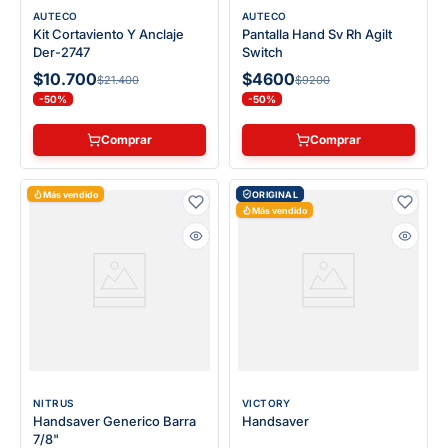
AUTECO
AUTECO
Kit Cortaviento Y Anclaje
Pantalla Hand Sv Rh Agilt
Der-2747
Switch
$10.700
$4600
$21.400
$9200
-50%
-50%
Comprar
Comprar
Más vendido
ORIGINAL
Más vendido
NITRUS
VICTORY
Handsaver Generico Barra
Handsaver
7/8"