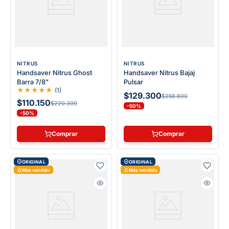
NITRUS
NITRUS
Handsaver Nitrus Ghost
Handsaver Nitrus Bajaj
Barra 7/8"
Pulsar
★
★
★
★
★
(
1
)
$129.300
$258.600
$110.150
$220.300
-50%
-50%
Comprar
Comprar
ORIGINAL
ORIGINAL
Más vendido
Más vendido