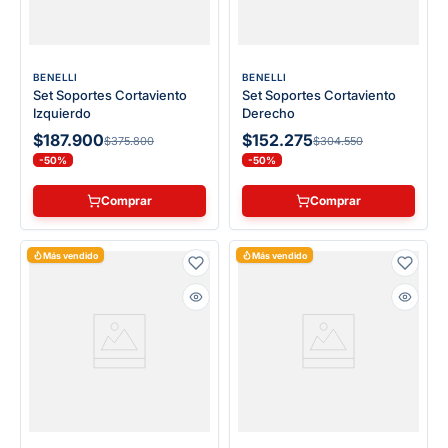
BENELLI
BENELLI
Set Soportes Cortaviento
Set Soportes Cortaviento
Izquierdo
Derecho
$187.900
$152.275
$375.800
$304.550
-50%
-50%
Comprar
Comprar
Más vendido
Más vendido