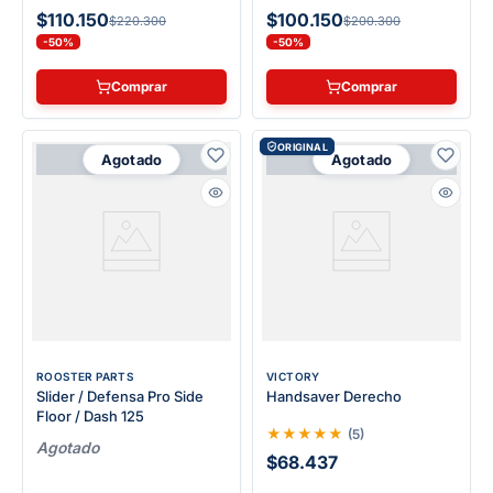
$110.150
$100.150
$220.300
$200.300
-50%
-50%
Comprar
Comprar
ORIGINAL
Agotado
Agotado
ROOSTER PARTS
VICTORY
Slider / Defensa Pro Side
Handsaver Derecho
Floor / Dash 125
★
★
★
★
★
(
5
)
Agotado
$68.437