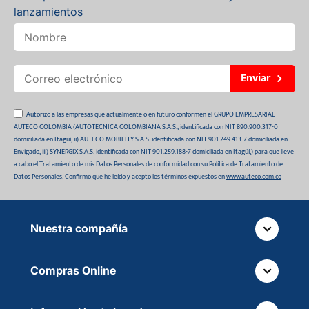
lanzamientos
Enviar
Autorizo a las empresas que actualmente o en futuro conformen el GRUPO EMPRESARIAL
AUTECO COLOMBIA (AUTOTECNICA COLOMBIANA S.A.S., identificada con NIT 890.900.317-0
domiciliada en Itagüí, ii) AUTECO MOBILITY S.A.S. identificada con NIT 901.249.413-7 domiciliada en
Envigado, iii) SYNERGIX S.A.S. identificada con NIT 901.259.188-7 domiciliada en Itagüí,) para que lleve
a cabo el Tratamiento de mis Datos Personales de conformidad con su Política de Tratamiento de
Datos Personales. Confirmo que he leído y acepto los términos expuestos en
www.auteco.com.co
Nuestra compañía
Quiénes somos
Compras Online
Auteco sostenible
¿Dónde está tu pedido?