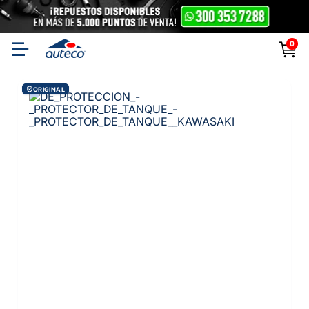
0
ORIGINAL