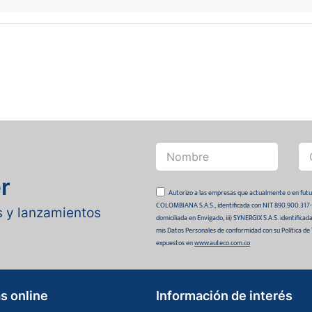
r
Autorizo a las empresas que actualmente o en
COLOMBIANA S.A.S., identificada con NIT 890.900.317-0 
as y lanzamientos
domiciliada en Envigado, iii) SYNERGIX S.A.S. identifica
mis Datos Personales de conformidad con su Política de
expuestos en
www.auteco.com.co
s online
Información de interés