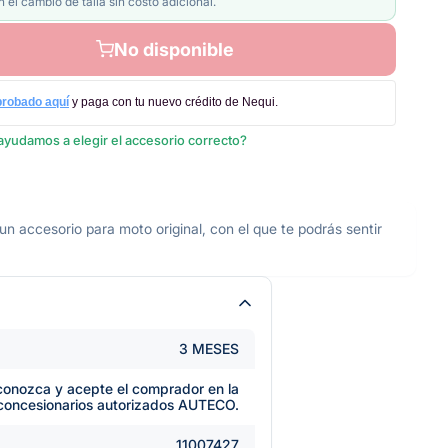
 el cambio de talla sin costo adicional.
No disponible
probado aquí
y paga con tu nuevo crédito de Nequi.
ayudamos a elegir el accesorio correcto?
cesorio para moto original, con el que te podrás sentir
3 MESES
e conozca y acepte el comprador en la
 concesionarios autorizados AUTECO.
11007427