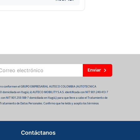
Enviar
 futuro conformen el GRUPO EMPRESARIAL AUTECO COLOMBIA (AUTOTECNICA
domiciliada en Itagüí, ii) AUTECO MOBILITY S.A.S. identificada con NIT 901.249.413-7
da con NIT 901.259.188-7 domiciliada en Itagüí,) para que lleve a cabo el Tratamiento de
 Tratamiento de Datos Personales. Confirmo que he leído y acepto los términos
Contáctanos