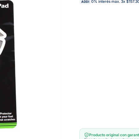
0% interés max.
3
x
$157.3
ADDI
Producto original con garant