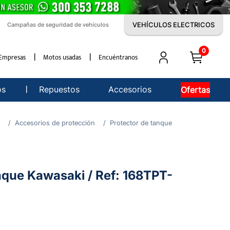
VEHÍCULOS ELECTRICOS
Campañas de seguridad de vehículos
0
Empresas
Motos usadas
Encuéntranos
os
Repuestos
Accesorios
Ofertas
Accesorios de protección
Protector de tanque
nque Kawasaki / Ref: 168TPT-