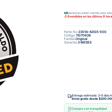
8
personas están viendo esto ah
6
vendidos en las últimas 8 hor
Parte No
:
2301A-ADG5-E00
Código
:
11070636
Familia
:
Original
Garantía
:
3 MESES
Entrega estimada: 2–5 días h
Envío gratis desde
$200.00
Compra con tranquilidad