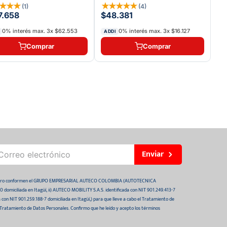
★
★
★
★
★
★
★
★
★
(
1
)
(
4
)
7.658
$48.381
0% interés max.
3
x
$62.553
0% interés max.
3
x
$16.127
ADDI
Comprar
Comprar
Enviar
 futuro conformen el GRUPO EMPRESARIAL AUTECO COLOMBIA (AUTOTECNICA
domiciliada en Itagüí, ii) AUTECO MOBILITY S.A.S. identificada con NIT 901.249.413-7
da con NIT 901.259.188-7 domiciliada en Itagüí,) para que lleve a cabo el Tratamiento de
 Tratamiento de Datos Personales. Confirmo que he leído y acepto los términos