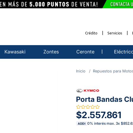
Crédito
Servicios
Kawasaki
Zontes
Ceronte
Eléctric
Repuestos para Moto
Porta Bandas C
$2.557.861
0% interés max.
3
x
$852.6
ADDI