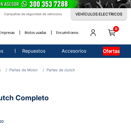
VEHÍCULOS ELECTRICOS
Campañas de seguridad de vehículos
0
Empresas
Motos usadas
Encuéntranos
os
Repuestos
Accesorios
Ofertas
s
Partes de Motor
Partes de clutch
lutch Completo
20