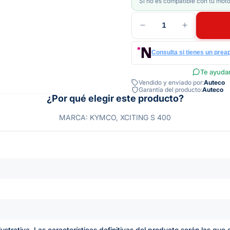
Si no es compatible con tu moto
1
Consulta si tienes un prea
Te ayudam
Vendido y enviado por:
Auteco
Garantía del producto:
Auteco
¿Por qué elegir este producto?
MARCA: KYMCO, XCITING S 400
lustrativa. Las características definitivas del producto serán las qu