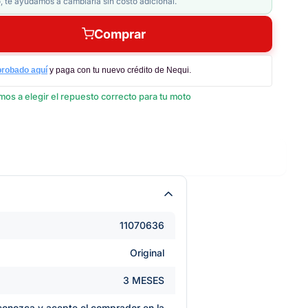
, te ayudamos a cambiarla sin costo adicional.
Comprar
probado aquí
y paga con tu nuevo crédito de Nequi.
os a elegir el repuesto correcto para tu moto
11070636
Original
3 MESES
e conozca y acepte el comprador en la