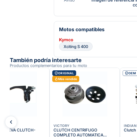
c
Motos compatibles
Kymco
Xciting S 400
También podría interesarte
Productos complementarios para tu moto
AL
ORIGINAL
OEM
Más vendido
VICTORY
INDIAN
 Y LEVA CLUTCH-
CLUTCH CENTRIFUGO
Clutch
COMPLETO AUTOMATICA