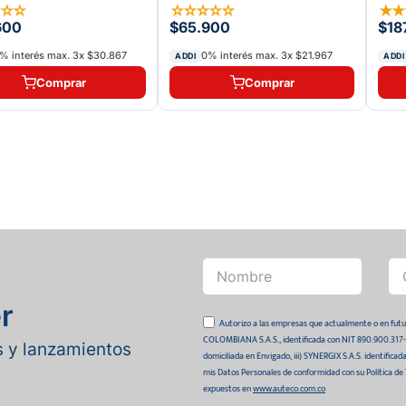
☆
☆
☆
☆
☆
☆
☆
☆
★
600
$65.900
$18
% interés max.
3
x
$30.867
0% interés max.
3
x
$21.967
ADDI
ADDI
Comprar
Comprar
r
Autorizo a las empresas que actualmente o en
COLOMBIANA S.A.S., identificada con NIT 890.900.317-0 
as y lanzamientos
domiciliada en Envigado, iii) SYNERGIX S.A.S. identifica
mis Datos Personales de conformidad con su Política de
expuestos en
www.auteco.com.co