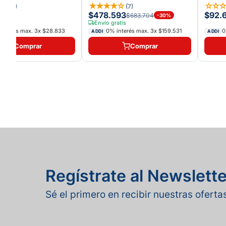
VICTORY BLACK
★
☆
★
★
★
★
☆
☆
☆
(
2
)
(
7
)
00
$478.593
$92.
$683.704
-
30
%
Envío gratis
interés max.
3
x
$28.833
0% interés max.
3
x
$159.531
0
ADDI
ADDI
Comprar
Comprar
Regístrate al Newslette
Sé el primero en recibir nuestras ofert