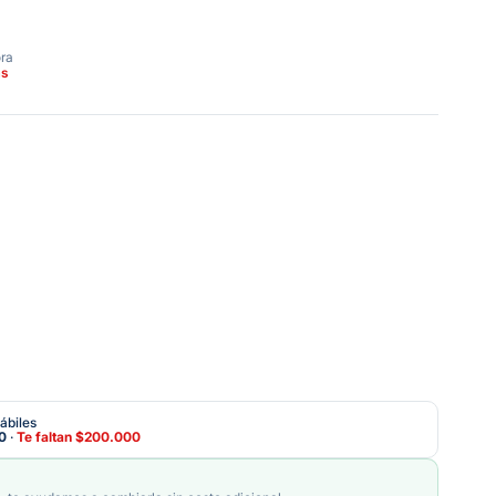
ora
as
ábiles
0
·
Te faltan
$200.000