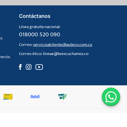
Contáctanos
Línea gratuita nacional:
018000 520 090
os
Correo:
servicioalcliente@auteco.com.co
Correo ético:
lineae@teescuchamos.co
mercio