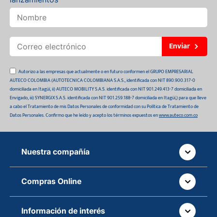
Enviar
Autorizo a las empresas que actualmente o en futuro conformen el GRUPO EMPRESARIAL
AUTECO COLOMBIA (AUTOTECNICA COLOMBIANA S.A.S., identificada con NIT 890.900.317-0
domiciliada en Itagüí, ii) AUTECO MOBILITY S.A.S. identificada con NIT 901.249.413-7 domiciliada en
Envigado, iii) SYNERGIX S.A.S. identificada con NIT 901.259.188-7 domiciliada en Itagüí,) para que lleve
a cabo el Tratamiento de mis Datos Personales de conformidad con su Política de Tratamiento de
Datos Personales. Confirmo que he leído y acepto los términos expuestos en
www.auteco.com.co
Nuestra compañía
Quiénes somos
Compras Online
Auteco sostenible
¿Dónde está tu pedido?
Movilidad Segura
Información de interés