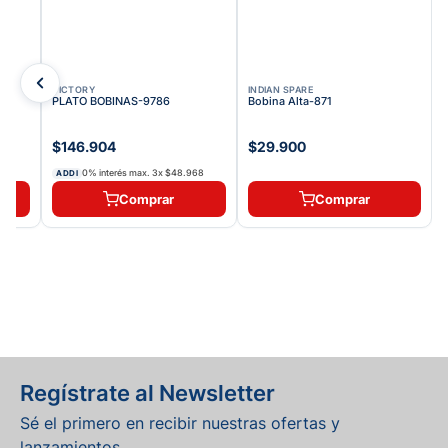
VICTORY
INDIAN SPARE
PLATO BOBINAS-9786
Bobina Alta-871
$146.904
$29.900
7
0% interés max.
3
x
$48.968
ADDI
Comprar
Comprar
Regístrate al Newsletter
Sé el primero en recibir nuestras ofertas y
lanzamientos