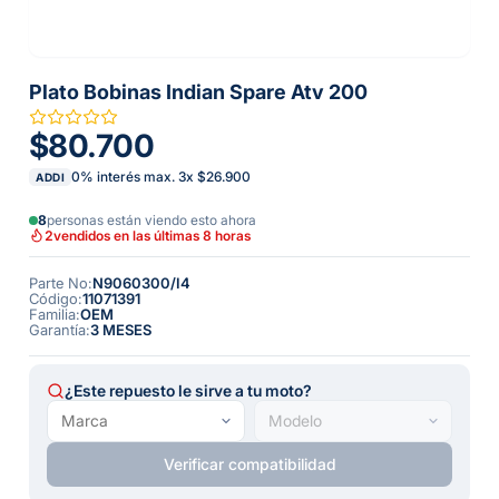
Plato Bobinas Indian Spare Atv 200
$80.700
0% interés max.
3
x
$26.900
ADDI
8
personas están viendo esto ahora
2
vendidos en las últimas 8 horas
Parte No
:
N9060300/I4
Código
:
11071391
Familia
:
OEM
Garantía
:
3 MESES
¿Este repuesto le sirve a tu moto?
Verificar compatibilidad