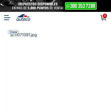
0
OEM