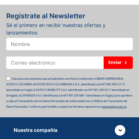
Regístrate al Newsletter
Sé el primero en recibir nuestras ofertas y
lanzamientos
Enviar
Autorizo a las empresas que actualmente o en futuro conformen el GRUPO EMPRESARIAL
AUTECO COLOMBIA (AUTOTECNICA COLOMBIANA S.A.S., identificada con NIT 890.900.317-0
domiciliada en Itagüí, ii) AUTECO MOBILITY S.A.S. identificada con NIT 901.249.413-7 domiciliada en
Envigado, iii) SYNERGIX S.A.S. identificada con NIT 901.259.188-7 domiciliada en Itagüí,) para que lleve
a cabo el Tratamiento de mis Datos Personales de conformidad con su Política de Tratamiento de
Datos Personales. Confirmo que he leído y acepto los términos expuestos en
www.auteco.com.co
Nuestra compañía