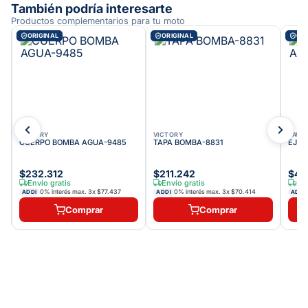
También podría interesarte
Productos complementarios para tu moto
ORIGINAL
ORIGINAL
ORI
VICTORY
VICTORY
KAWA
CUERPO BOMBA AGUA-9485
TAPA BOMBA-8831
EJE 
$232.312
$211.242
$43
Envío gratis
Envío gratis
Env
0% interés max.
3
x
$77.437
0% interés max.
3
x
$70.414
ADDI
ADDI
ADDI
Comprar
Comprar