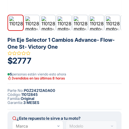
Pin Eje Selector 1 Cambios Advance- Flow-
One St- Victory One
$2777
5
personas están viendo esto ahora
3
vendidos en las últimas 8 horas
Parte No
:
PGZ24212A0A00
Código
:
11012845
Familia
:
Original
Garantía
:
3 MESES
¿Este repuesto le sirve a tu moto?