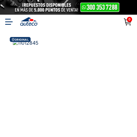
0
ORIGINAL