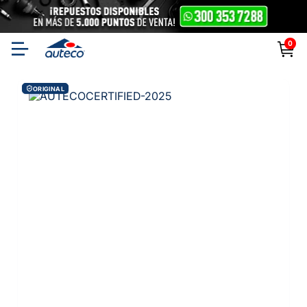
0
ORIGINAL