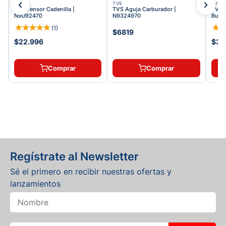
TVS
TVS
TVS
TVS Tensor Cadenilla |
TVS Aguja Carburador |
TVS 
N9092470
N9324970
Bujía
★
★
★
★
★
★
(
1
)
$6819
$22.996
$36
Comprar
Comprar
Regístrate al Newsletter
Sé el primero en recibir nuestras ofertas y
lanzamientos