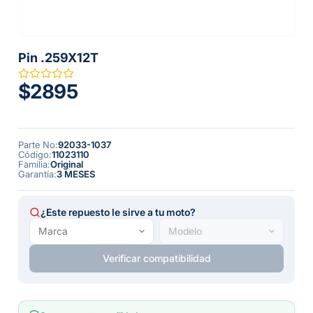
Pin .259X12T
$2895
Parte No
:
92033-1037
Código
:
11023110
Familia
:
Original
Garantía
:
3 MESES
¿Este repuesto le sirve a tu moto?
Verificar compatibilidad