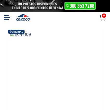
0
ORIGINAL