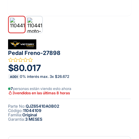
Pedal Freno-27898
$80.017
0% interés max.
3
x
$26.672
ADDI
7
personas están viendo esto ahora
3
vendidos en las últimas 8 horas
Parte No
:
QJZ65410A0B02
Código
:
11044109
Familia
:
Original
Garantía
:
3 MESES