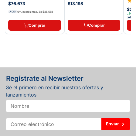
★
$76.673
$13.198
$33
0% interés max.
3
x
$25.558
ADDI
Env
ADDI
Comprar
Comprar
Regístrate al Newsletter
Sé el primero en recibir nuestras ofertas y
lanzamientos
Enviar