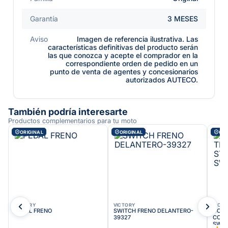
Garantía
3 MESES
Aviso
Imagen de referencia ilustrativa. Las
características definitivas del producto serán
las que conozca y acepte el comprador en la
correspondiente orden de pedido en un
punto de venta de agentes y concesionarios
autorizados AUTECO.
También podría interesarte
Productos complementarios para tu moto
ORIGINAL
ORIGINAL
ORI
VICTORY
VICTORY
VICT
PEDAL FRENO
SWITCH FRENO DELANTERO-
CONJ
39327
COMP
SWIT