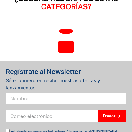
Auteco | Especialistas
CATEGORÍAS?
en Motos, Repuestos y
Accesorios
Regístrate al Newsletter
Sé el primero en recibir nuestras ofertas y
lanzamientos
Enviar
Autorizo a las empresas que actualmente o en futuro conformen el GRUPO EMPRESARIAL