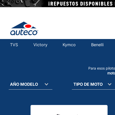
TVS
Victory
Kymco
Benelli
Para esos pilot
moto
AÑO MODELO
TIPO DE MOTO