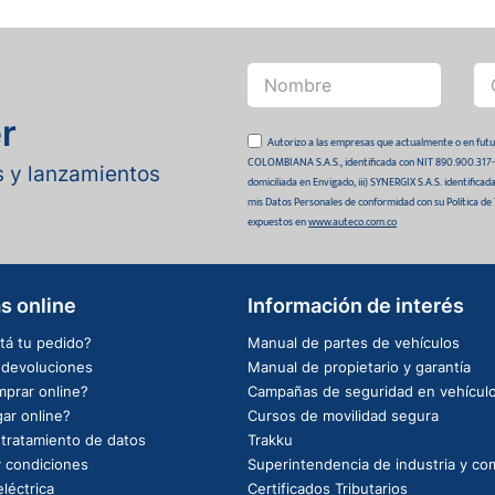
r
Autorizo a las empresas que actualmente o en
COLOMBIANA S.A.S., identificada con NIT 890.900.317-0 
as y lanzamientos
domiciliada en Envigado, iii) SYNERGIX S.A.S. identifica
mis Datos Personales de conformidad con su Política de
expuestos en
www.auteco.com.co
s online
Información de interés
tá tu pedido?
Manual de partes de vehículos
e devoluciones
Manual de propietario y garantía
prar online?
Campañas de seguridad en vehícul
ar online?
Cursos de movilidad segura
e tratamiento de datos
Trakku
 condiciones
Superintendencia de industria y co
léctrica
Certificados Tributarios