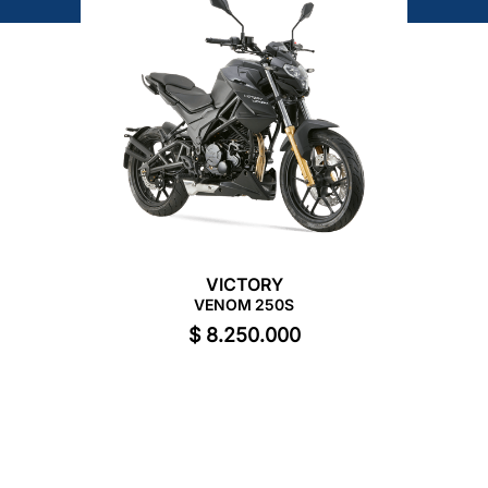
VICTORY
VENOM 250S
$
8
.
250
.
000