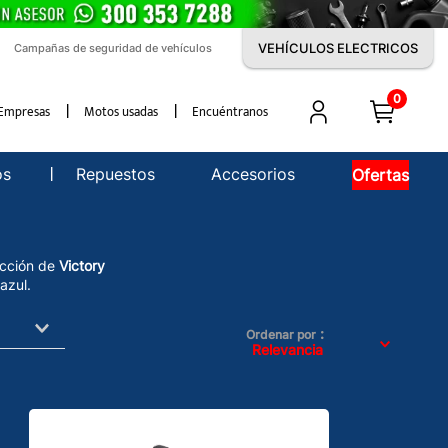
VEHÍCULOS ELECTRICOS
Campañas de seguridad de vehículos
0
Empresas
Motos usadas
Encuéntranos
os
Repuestos
Accesorios
Ofertas
ección de
Victory
azul.
Ordenar por
Relevancia