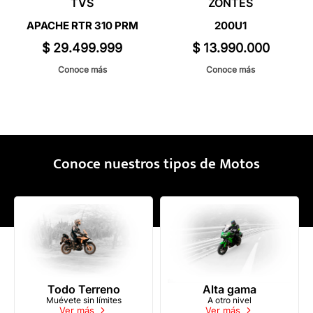
TVS
ZONTES
APACHE RTR 310 PRM
200U1
$
29
.
499
.
999
$
13
.
990
.
000
Conoce más
Conoce más
Conoce nuestros tipos de Motos
Todo Terreno
Alta gama
Muévete sin límites
A otro nivel
Ver más
Ver más