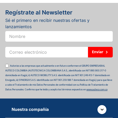
Regístrate al Newsletter
Sé el primero en recibir nuestras ofertas y
lanzamientos
Enviar
Autorizo a las empresas que actualmente o en futuro conformen el GRUPO EMPRESARIAL
AUTECO COLOMBIA (AUTOTECNICA COLOMBIANA S.A.S., identificada con NIT 890.900.317-0
domiciliada en Itagüí, ii) AUTECO MOBILITY S.A.S. identificada con NIT 901.249.413-7 domiciliada en
Envigado, iii) SYNERGIX S.A.S. identificada con NIT 901.259.188-7 domiciliada en Itagüí,) para que lleve
a cabo el Tratamiento de mis Datos Personales de conformidad con su Política de Tratamiento de
Datos Personales. Confirmo que he leído y acepto los términos expuestos en
www.auteco.com.co
Nuestra compañía