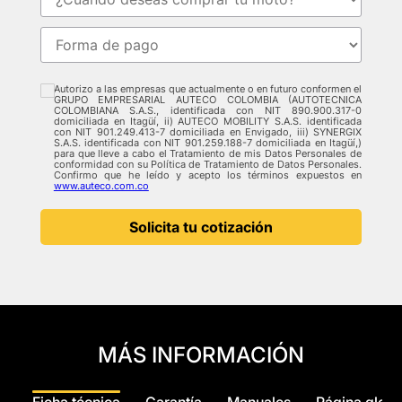
Autorizo a las empresas que actualmente o en futuro conformen el
GRUPO EMPRESARIAL AUTECO COLOMBIA (AUTOTECNICA
COLOMBIANA S.A.S., identificada con NIT 890.900.317-0
domiciliada en Itagüí, ii) AUTECO MOBILITY S.A.S. identificada
con NIT 901.249.413-7 domiciliada en Envigado, iii) SYNERGIX
S.A.S. identificada con NIT 901.259.188-7 domiciliada en Itagüí,)
para que lleve a cabo el Tratamiento de mis Datos Personales de
conformidad con su Política de Tratamiento de Datos Personales.
Confirmo que he leído y acepto los términos expuestos en
www.auteco.com.co
Solicita tu cotización
MÁS INFORMACIÓN
Ficha técnica
Garantía
Manuales
Página globa