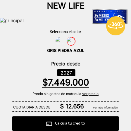
NEW LIFE
GRIS PIEDRA AZUL
Precio desde
2027
$
7
.
449
.
000
Precio sin gastos de matrí­cula
ver precio
$ 12.656
CUOTA DIARIA DESDE
ver más información
Calcula tu crédito