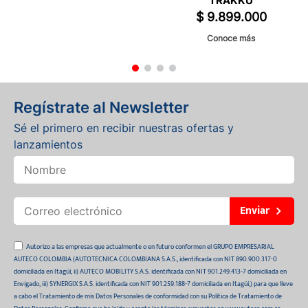
TRAKKU
$
9
.
899
.
000
Conoce más
Regístrate al Newsletter
Sé el primero en recibir nuestras ofertas y
lanzamientos
Enviar
Autorizo a las empresas que actualmente o en futuro conformen el GRUPO EMPRESARIAL
AUTECO COLOMBIA (AUTOTECNICA COLOMBIANA S.A.S., identificada con NIT 890.900.317-0
domiciliada en Itagüí, ii) AUTECO MOBILITY S.A.S. identificada con NIT 901.249.413-7 domiciliada en
Envigado, iii) SYNERGIX S.A.S. identificada con NIT 901.259.188-7 domiciliada en Itagüí,) para que lleve
a cabo el Tratamiento de mis Datos Personales de conformidad con su Política de Tratamiento de