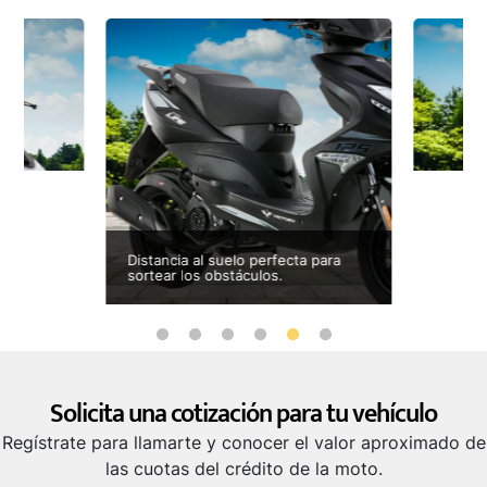
Distancia al suelo perfecta para
Moto ful
sortear los obstáculos.
amor lo 
Solicita una cotización para tu vehículo
Regístrate para llamarte y conocer el valor aproximado de
las cuotas del crédito de la moto.