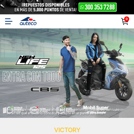
0
Auteco | Especialistas
en Motos, Repuestos y
Accesorios
Imágenes de referencia ilustrativa, las características finales del vehículo
serán las que el usuario conozca y acepte en el punto de venta
VICTORY