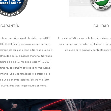
GARANTÍA
CALIDAD
a tiene una vigencia de treinta y seis (36)
Las motos TVS son unas de las más icónicas 
 (36.000) kilómetros, lo que ocurra primero.
esto, junto a sus grandes atributos, le dan a
 compuesto por dos etapas: Garantía Legal y
de excelente calidad y perfectos para 
stribuidas de la siguiente manera: Garantía
érmino de seis (6) meses o seis mil (6.000)
primero, en cumplimiento de la normatividad
ntaria: Una vez finalizado el período de la
de una garantía adicional de treinta (30)
.000) kilómetros, lo que ocurra primero.