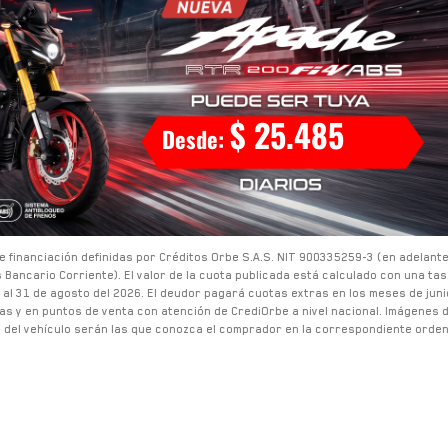
$ 25.485
Desde:
e financiación definidas por Créditos Orbe S.A.S. NIT 900335259-3 (en adelante ¨
s Bancario Corriente). El valor de la cuota publicada está calculado con una ta
al
31
de
agosto
del
2026
. El deudor pagará cuotas extras en los meses de jun
as y en puntos de venta con atención de CrediOrbe a nivel nacional. Imágenes d
s del vehículo serán las que conozca el comprador en la correspondiente orden 