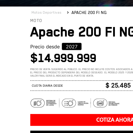
APACHE 200 FI NG
Motos Deportivas
APACHE 200 FI NG
Apache 200 FI N
Precio desde
2027
$
14
.
999
.
999
$ 25.485
CUOTA DIARIA DESDE
COTIZA AHOR