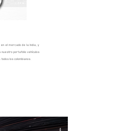
en el mercado de la India, y
 nuestro portafolio vehículos
todos los colombianos.