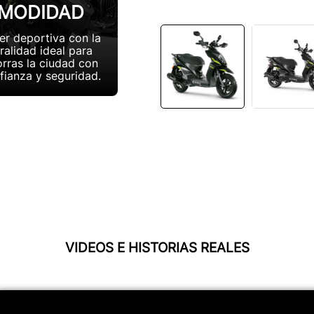
MODIDAD
er deportiva con la
alidad ideal para
rras la ciudad con
nfianza y seguridad.
VIDEOS E HISTORIAS REALES