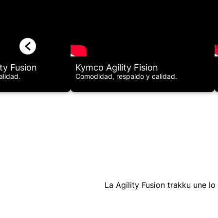
ity Fusion
Kymco Agility Fision
alidad.
Comodidad, respaldo y calidad.
La Agility Fusion trakku une l