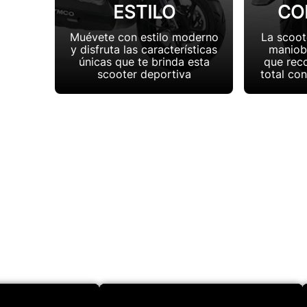
ESTILO
CO
Muévete con estilo moderno
La scoot
y disfruta las características
maniobr
únicas que te brinda esta
que reco
scooter deportiva
total co