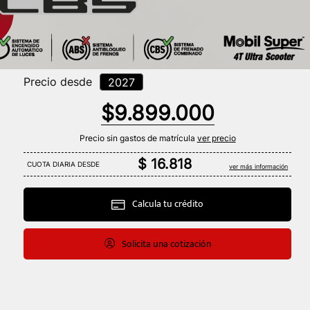
Precio desde
2027
$
9
.
899
.
000
Precio sin gastos de matrí­cula
ver precio
$ 16.818
CUOTA DIARIA DESDE
ver más información
Calcula tu crédito
Solicita una cotización