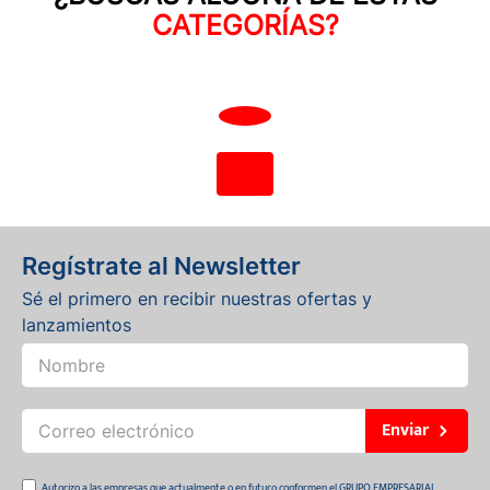
Auteco | Especialistas
CATEGORÍAS?
en Motos, Repuestos y
Accesorios
Regístrate al Newsletter
Sé el primero en recibir nuestras ofertas y
lanzamientos
Enviar
Autorizo a las empresas que actualmente o en futuro conformen el GRUPO EMPRESARIAL