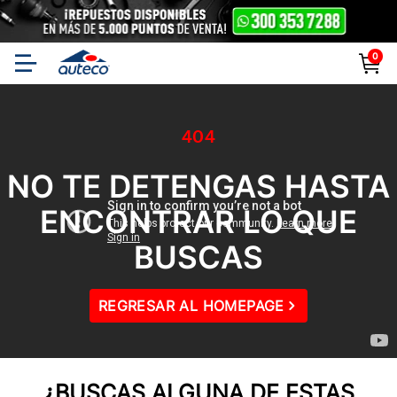
0
404
NO TE DETENGAS HASTA
ENCONTRAR LO QUE
BUSCAS
REGRESAR AL HOMEPAGE
¿BUSCAS ALGUNA DE ESTAS