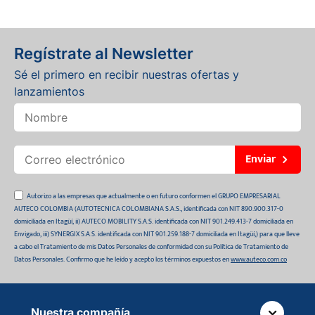
Regístrate al Newsletter
Sé el primero en recibir nuestras ofertas y
lanzamientos
Enviar
Autorizo a las empresas que actualmente o en futuro conformen el GRUPO EMPRESARIAL
AUTECO COLOMBIA (AUTOTECNICA COLOMBIANA S.A.S., identificada con NIT 890.900.317-0
domiciliada en Itagüí, ii) AUTECO MOBILITY S.A.S. identificada con NIT 901.249.413-7 domiciliada en
Envigado, iii) SYNERGIX S.A.S. identificada con NIT 901.259.188-7 domiciliada en Itagüí,) para que lleve
a cabo el Tratamiento de mis Datos Personales de conformidad con su Política de Tratamiento de
Datos Personales. Confirmo que he leído y acepto los términos expuestos en
www.auteco.com.co
Nuestra compañía