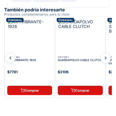
También podría interesarte
Productos complementarios para tu moto
ORIGINAL
ORIGINAL
ORI
KAWASAKI
VICTORY
VICT
ANTIVIBRANTE-1926
GUARDAPOLVO CABLE CLUTCH
ANTI
VICT
$7781
$3106
$24
Comprar
Comprar