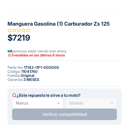
Manguera Gasolina (1) Carburador Zs 125
$7219
9
personas están viendo esto ahora
5
vendidos en las últimas 8 horas
Parte No
:
17142-I1F1-000000
Código
:
11041740
Familia
:
Original
Garantía
:
3 MESES
¿Este repuesto le sirve a tu moto?
Verificar compatibilidad