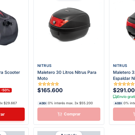
NITRUS
NITRUS
ra Scooter
Maletero 30 Litros Nitrus Para
Maletero 3
Moto
Espaldar N
☆
☆
☆
☆
☆
☆
☆
☆
☆
$165.600
$291.0
-50%
Envío grat
3x $29.667
0% interés max. 3x $55.200
0% int
ADDI
ADDI
ar