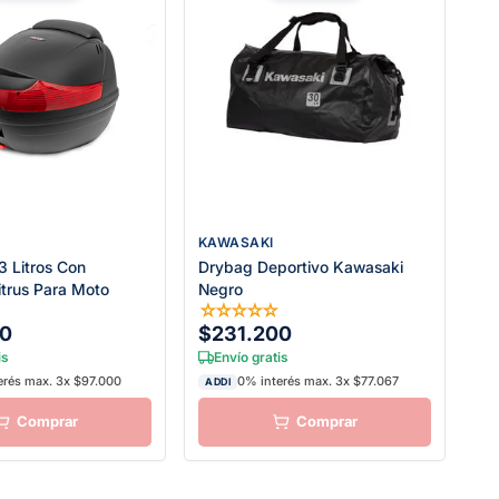
KAWASAKI
3 Litros Con
Drybag Deportivo Kawasaki
itrus Para Moto
Negro
☆
☆
☆
☆
☆
☆
00
$231.200
is
Envío gratis
erés max. 3x $97.000
0% interés max. 3x $77.067
ADDI