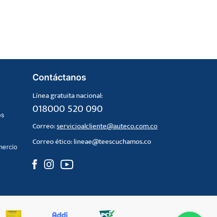
Contáctanos
Línea gratuita nacional:
018000 520 090
os
Correo:
servicioalcliente@auteco.com.co
Correo ético:
lineae@teescuchamos.co
mercio