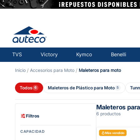
TVS
Victory
Kymco
Benelli
Accesorios para Moto
maleteros para moto
Todos
Maleteros de Plástico para Moto
Tunn
6
5
Maleteros par
6 productos
Filtros
CAPACIDAD
Más vendido