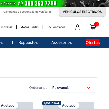
VEHÍCULOS ELECTRICOS
Campañas de seguridad de vehículos
0
Empresas
Motos usadas
Encuéntranos
os
Repuestos
Accesorios
Ofertas
Relevancia
ORIGINAL
Agotado
Agotado