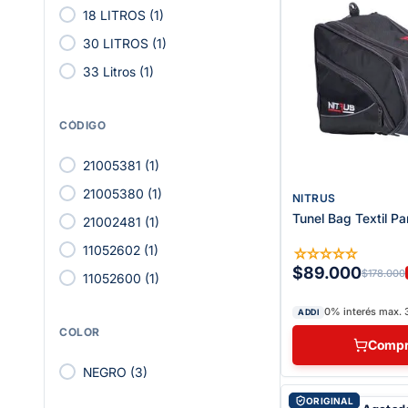
18 LITROS
(
1
)
30 LITROS
(
1
)
33 Litros
(
1
)
CÓDIGO
21005381
(
1
)
21005380
(
1
)
NITRUS
Tunel Bag Textil Pa
21002481
(
1
)
11052602
(
1
)
☆
☆
☆
☆
☆
$89.000
$178.000
11052600
(
1
)
0% interés max. 
ADDI
COLOR
Compr
NEGRO
(
3
)
ORIGINAL