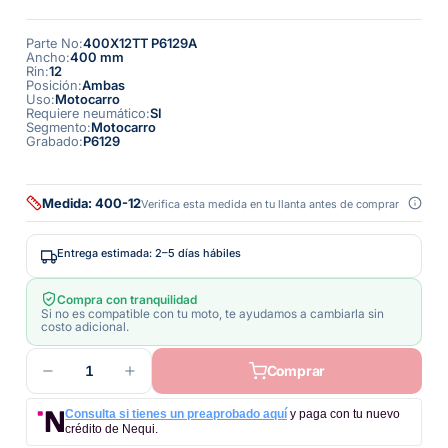
Parte No
:
400X12TT P6129A
Ancho
:
400 mm
Rin
:
12
Posición
:
Ambas
Uso
:
Motocarro
Requiere neumático
:
SI
Segmento
:
Motocarro
Grabado
:
P6129
Medida: 400-12
Verifica esta medida en tu llanta antes de comprar
Entrega estimada: 2–5 días hábiles
Compra con tranquilidad
Si no es compatible con tu moto, te ayudamos a cambiarla sin
costo adicional.
1
Comprar
Consulta si tienes un preaprobado aquí
y paga con tu nuevo
crédito de Nequi.