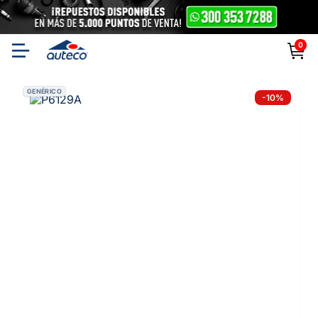
0
GENÉRICO
-
10
%