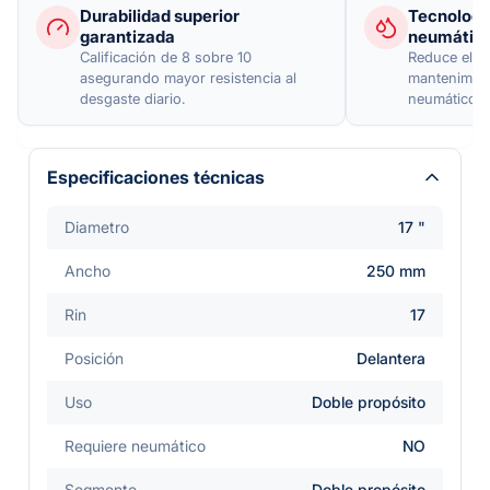
Durabilidad superior
Tecnología
garantizada
neumátic
Calificación de 8 sobre 10
Reduce el pes
asegurando mayor resistencia al
mantenimient
desgaste diario.
neumático i
Especificaciones técnicas
Diametro
17 "
Ancho
250 mm
Rin
17
Posición
Delantera
Uso
Doble propósito
Requiere neumático
NO
Segmento
Doble propósito