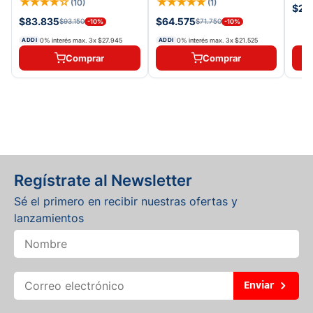
★
★
★
★
☆
★
★
★
★
★
(
10
)
(
1
)
$27
$83.835
$64.575
$93.150
$71.750
-
10
%
-
10
%
0% interés max.
3
x
$27.945
0% interés max.
3
x
$21.525
ADDI
ADDI
Comprar
Comprar
Regístrate al Newsletter
Sé el primero en recibir nuestras ofertas y
lanzamientos
Enviar