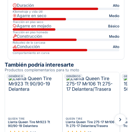
Duración
Alto
Kilometraje y vida útil
Agarre en seco
Medio
Tracción en piso seco
Agarre en mojado
Básico
Tracción en piso húmedo
Construcción
Medio
Robustez de la carcasa
Conducción
Alto
Comportamiento en curva
También podría interesarte
Productos complementarios para tu moto
GENÉRICO
GENÉRICO
GENÉ
QUEEN TIRE
QUEEN TIRE
EURO
Llanta Queen Tire Mr923 Tt
Llanta Queen Tire 275-17 Mr106
Llant
90/90-19 Delantera
Tt 275-17 Delantera/Trasera
Trail