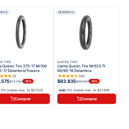
RICO
GENÉRICO
N TIRE
QUEEN TIRE
ta Queen Tire 275-17 Mr106
Llanta Queen Tire Mr923 Tt
75-17 Delantera/Trasera
90/90-19 Delantera
★
★
★
★
★
★
★
★
☆
(
1
)
(
10
)
.575
$83.835
$71.750
$93.150
-
10
%
-
10
%
0% interés max.
3
x
$21.525
0% interés max.
3
x
$27.945
ADDI
Comprar
Comprar