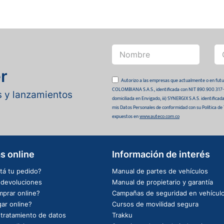
r
Autorizo a las empresas que actualmente o en
COLOMBIANA S.A.S., identificada con NIT 890.900.317-0 
as y lanzamientos
domiciliada en Envigado, iii) SYNERGIX S.A.S. identifica
mis Datos Personales de conformidad con su Política de
expuestos en
www.auteco.com.co
s online
Información de interés
tá tu pedido?
Manual de partes de vehículos
e devoluciones
Manual de propietario y garantía
prar online?
Campañas de seguridad en vehícul
ar online?
Cursos de movilidad segura
e tratamiento de datos
Trakku