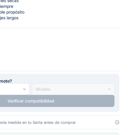
cies secas
siempre
ble propósito
jes largos
u moto?
Verificar compatibilidad
 esta medida en tu llanta antes de comprar