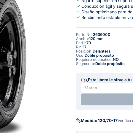
Agarre superior en superfi
Conducción ágil y segura 
Diseño optimizado para do
Rendimiento estable en via
Parte No
:
2636000
Ancho
:
120 mm
Perfil
:
70
Rin
:
17
Posición
:
Delantera
Uso
:
Doble propósito
Requiere neumático
:
NO
Segmento
:
Doble propósito
¿Esta llanta le sirve a t
Medida: 120/70-17
Verifica