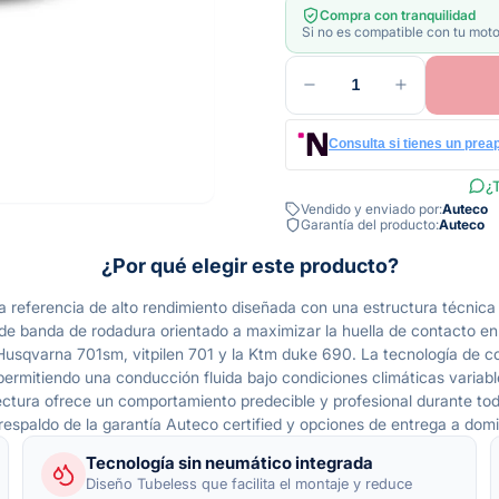
Compra con tranquilidad
Si no es compatible con tu moto
1
Consulta si tienes un prea
¿T
Vendido y enviado por:
Auteco
Garantía del producto:
Auteco
¿Por qué elegir este producto?
 referencia de alto rendimiento diseñada con una estructura técnica qu
de banda de rodadura orientado a maximizar la huella de contacto en se
 Husqvarna 701sm, vitpilen 701 y la Ktm duke 690. La tecnología de c
permitiendo una conducción fluida bajo condiciones climáticas variabl
ectura ofrece un comportamiento predecible y profesional durante toda
spaldo de la garantía Auteco certified y opciones de entrega a domici
Tecnología sin neumático integrada
Diseño Tubeless que facilita el montaje y reduce