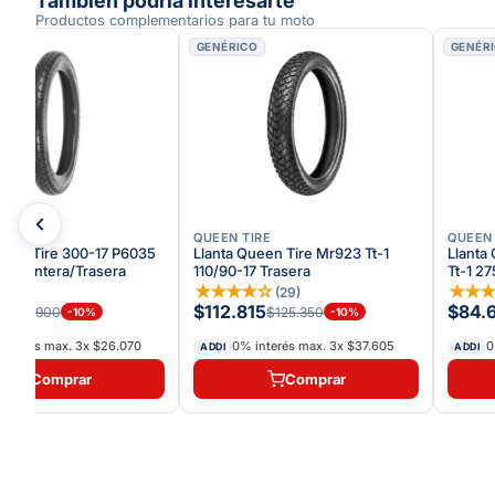
También podría interesarte
Productos complementarios para tu moto
O
GENÉRICO
GENÉR
IRE
QUEEN TIRE
QUEEN 
ueen Tire 300-17 P6035
Llanta Queen Tire Mr923 Tt-1
Llanta
7 Delantera/Trasera
110/90-17 Trasera
Tt-1 2
☆
☆
★
★
★
★
☆
★
★
(
29
)
0
$112.815
$84.
$86.900
$125.350
-
10
%
-
10
%
interés max.
3
x
$26.070
0% interés max.
3
x
$37.605
0
ADDI
ADDI
Comprar
Comprar