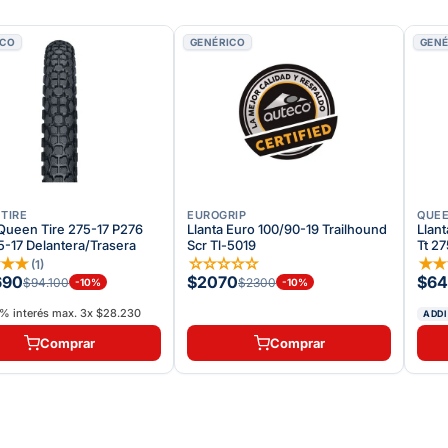
ICO
GENÉRICO
GENÉ
TIRE
EUROGRIP
QUEE
 Queen Tire 275-17 P276
Llanta Euro 100/90-19 Trailhound
Llan
75-17 Delantera/Trasera
Scr Tl-5019
Tt 2
★
★
★
☆
☆
☆
☆
☆
★
(
1
)
690
$2070
$64
$94.100
$2300
-
10
%
-
10
%
% interés max.
3
x
$28.230
ADDI
Comprar
Comprar