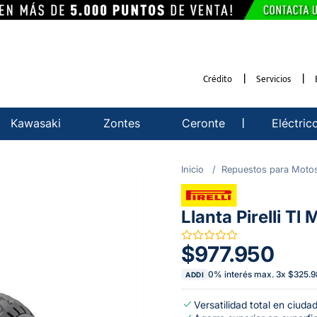
Crédito
Servicios
Kawasaki
Zontes
Ceronte
Eléctric
Repuestos para Moto
Llanta Pirelli T
$977.950
0% interés max.
3
x
$325.9
ADDI
Versatilidad total en ciuda