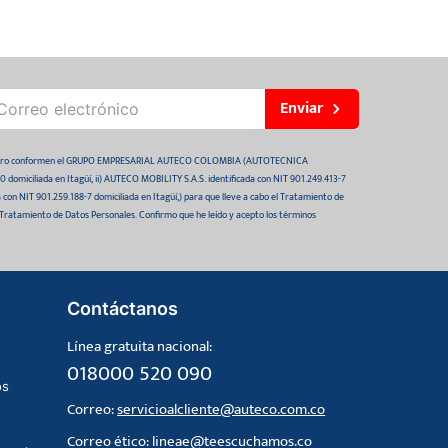
Enviar
 futuro conformen el GRUPO EMPRESARIAL AUTECO COLOMBIA (AUTOTECNICA
domiciliada en Itagüí, ii) AUTECO MOBILITY S.A.S. identificada con NIT 901.249.413-7
da con NIT 901.259.188-7 domiciliada en Itagüí,) para que lleve a cabo el Tratamiento de
 Tratamiento de Datos Personales. Confirmo que he leído y acepto los términos
Contáctanos
Línea gratuita nacional:
018000 520 090
os
Correo:
servicioalcliente@auteco.com.co
Correo ético:
lineae@teescuchamos.co