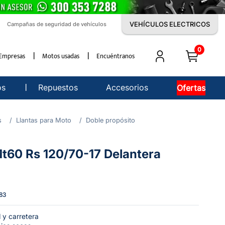
VEHÍCULOS ELECTRICOS
Campañas de seguridad de vehículos
0
Empresas
Motos usadas
Encuéntranos
os
Repuestos
Accesorios
Ofertas
s
Llantas para Moto
Doble propósito
l Mt60 Rs 120/70-17 Delantera
83
d y carretera