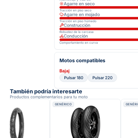
Agarre en seco
Tracción en piso seco
Agarre en mojado
Tracción en piso húmedo
Construcción
Robustez de la carcasa
Conducción
Comportamiento en curva
Motos compatibles
Bajaj
Pulsar 180
Pulsar 220
También podría interesarte
Productos complementarios para tu moto
O
GENÉRICO
GENÉR