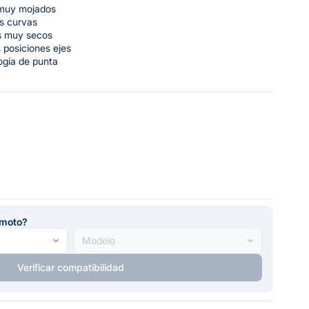
 muy mojados
as curvas
s muy secos
 posiciones ejes
ogía de punta
u moto?
Verificar compatibilidad