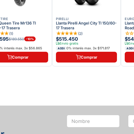
TIRE
PIRELLI
EURO
 Queen Tire Mr136 Tl
Llanta Pirelli Angel City Tl 150/60-
Llant
-17 Trasera
17 Trasera
Road
★
★
★
★
★
★
★
★
☆
(
1
)
(
2
)
.595
$515.450
$54
$189.550
-
10
%
Envío gratis
Env
% interés max.
3
x
$56.865
0% interés max.
3
x
$171.817
ADDI
ADDI
Comprar
Comprar