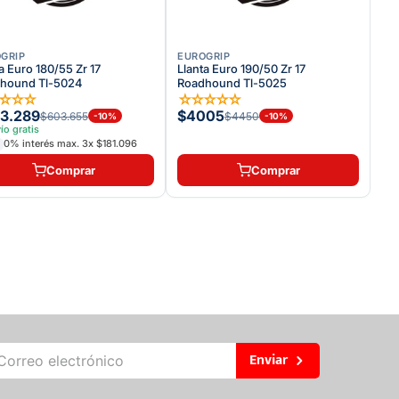
GRIP
EUROGRIP
a Euro 180/55 Zr 17
Llanta Euro 190/50 Zr 17
hound Tl-5024
Roadhound Tl-5025
☆
☆
☆
☆
☆
☆
☆
☆
☆
3.289
$4005
$603.655
$4450
-
10
%
-
10
%
ío gratis
0% interés max.
3
x
$181.096
Comprar
Comprar
Enviar