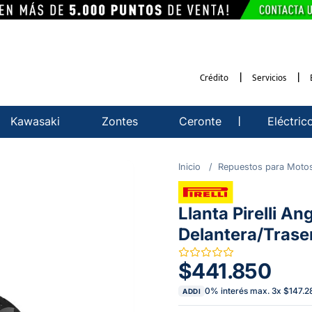
Crédito
Servicios
Kawasaki
Zontes
Ceronte
Eléctric
Repuestos para Moto
Llanta Pirelli An
Delantera/Trase
$441.850
0% interés max.
3
x
$147.2
ADDI