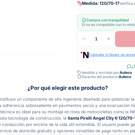
Medida: 120/70-17
Verifica
Compra con tranquilidad
Si no es compatible con tu moto
1
Consulta si tienes un prea
¿T
Vendido y enviado por:
Auteco
Garantía del producto:
Auteco
¿Por qué elegir este producto?
stituye un componente de alta ingeniería diseñado para potenciar la 
a adherencia sobresaliente en pavimentos secos y una evacuación híd
 técnica es ideal para su montaje en rines de motocicletas como la Ni
sta tecnología de construcción, la
llanta Pirelli Angel City tl 120/7
e conducción por encima de la vida útil extendida. El usuario puede 
rvicio de domicilio gratuito y opciones versátiles de pago tanto en pl