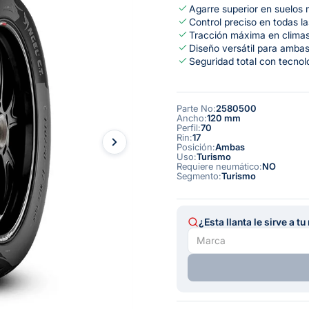
Agarre superior en suelos
Control preciso en todas l
Tracción máxima en clima
Diseño versátil para ambas
Seguridad total con tecnol
Parte No
:
2580500
Ancho
:
120 mm
Perfil
:
70
Rin
:
17
Posición
:
Ambas
Uso
:
Turismo
Requiere neumático
:
NO
Segmento
:
Turismo
¿Esta llanta le sirve a t