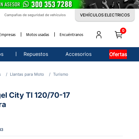
VEHÍCULOS ELECTRICOS
Campañas de seguridad de vehículos
0
Empresas
Motos usadas
Encuéntranos
os
Repuestos
Accesorios
Ofertas
s
Llantas para Moto
Turismo
gel City Tl 120/70-17
ra
83