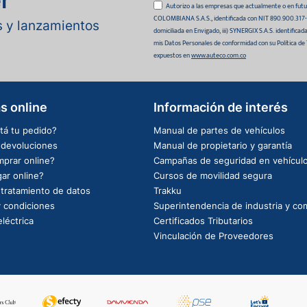
r
Autorizo a las empresas que actualmente o en
COLOMBIANA S.A.S., identificada con NIT 890.900.317-0 
as y lanzamientos
domiciliada en Envigado, iii) SYNERGIX S.A.S. identifica
mis Datos Personales de conformidad con su Política de
expuestos en
www.auteco.com.co
s online
Información de interés
tá tu pedido?
Manual de partes de vehículos
e devoluciones
Manual de propietario y garantía
prar online?
Campañas de seguridad en vehícul
ar online?
Cursos de movilidad segura
e tratamiento de datos
Trakku
 condiciones
Superintendencia de industria y co
léctrica
Certificados Tributarios
Vinculación de Proveedores