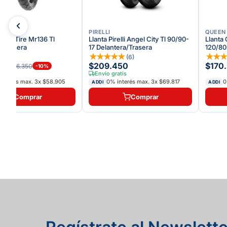
IRE
PIRELLI
QUEEN 
ueen Tire Mr136 Tl
Llanta Pirelli Angel City Tl 90/90-
Llanta
7 Trasera
17 Delantera/Trasera
120/80
☆
☆
★
★
★
★
★
★
★
(
6
)
15
$209.450
$170
$196.350
-
10
%
Envío gratis
interés max.
3
x
$58.905
0% interés max.
3
x
$69.817
0
ADDI
ADDI
Comprar
Comprar