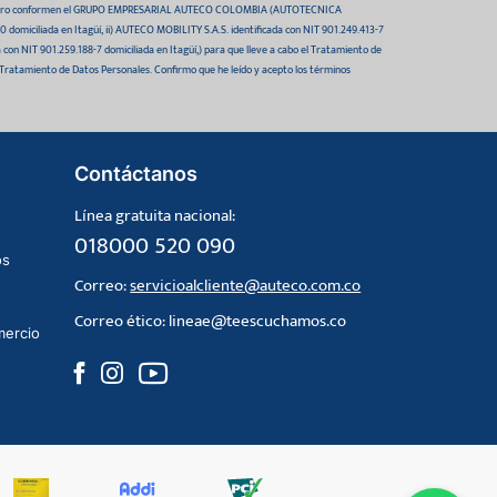
 futuro conformen el GRUPO EMPRESARIAL AUTECO COLOMBIA (AUTOTECNICA
domiciliada en Itagüí, ii) AUTECO MOBILITY S.A.S. identificada con NIT 901.249.413-7
da con NIT 901.259.188-7 domiciliada en Itagüí,) para que lleve a cabo el Tratamiento de
 Tratamiento de Datos Personales. Confirmo que he leído y acepto los términos
Contáctanos
Línea gratuita nacional:
018000 520 090
os
Correo:
servicioalcliente@auteco.com.co
Correo ético:
lineae@teescuchamos.co
mercio