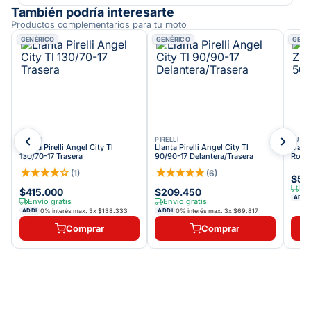
También podría interesarte
Productos complementarios para tu moto
GENÉRICO
GENÉRICO
GENÉ
PIRELLI
PIRELLI
EURO
Llanta Pirelli Angel City Tl
Llanta Pirelli Angel City Tl
Llant
130/70-17 Trasera
90/90-17 Delantera/Trasera
Road
★
★
★
★
☆
★
★
★
★
★
(
1
)
(
6
)
$54
Env
$415.000
$209.450
ADDI
Envío gratis
Envío gratis
0% interés max.
3
x
$138.333
0% interés max.
3
x
$69.817
ADDI
ADDI
Comprar
Comprar