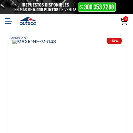
0
GENÉRICO
-
10
%