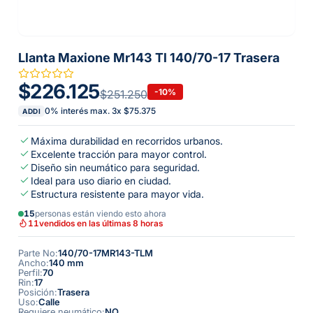
Llanta Maxione Mr143 Tl 140/70-17 Trasera
$226.125
-
10
%
$251.250
0% interés max.
3
x
$75.375
ADDI
Máxima durabilidad en recorridos urbanos.
Excelente tracción para mayor control.
Diseño sin neumático para seguridad.
Ideal para uso diario en ciudad.
Estructura resistente para mayor vida.
15
personas están viendo esto ahora
11
vendidos en las últimas 8 horas
Parte No
:
140/70-17MR143-TLM
Ancho
:
140 mm
Perfil
:
70
Rin
:
17
Posición
:
Trasera
Uso
:
Calle
Requiere neumático
:
NO