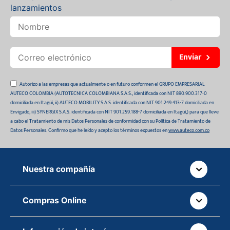
lanzamientos
Enviar
Autorizo a las empresas que actualmente o en futuro conformen el GRUPO EMPRESARIAL
AUTECO COLOMBIA (AUTOTECNICA COLOMBIANA S.A.S., identificada con NIT 890.900.317-0
domiciliada en Itagüí, ii) AUTECO MOBILITY S.A.S. identificada con NIT 901.249.413-7 domiciliada en
Envigado, iii) SYNERGIX S.A.S. identificada con NIT 901.259.188-7 domiciliada en Itagüí,) para que lleve
a cabo el Tratamiento de mis Datos Personales de conformidad con su Política de Tratamiento de
Datos Personales. Confirmo que he leído y acepto los términos expuestos en
www.auteco.com.co
Nuestra compañía
Quiénes somos
Compras Online
Auteco sostenible
¿Dónde está tu pedido?