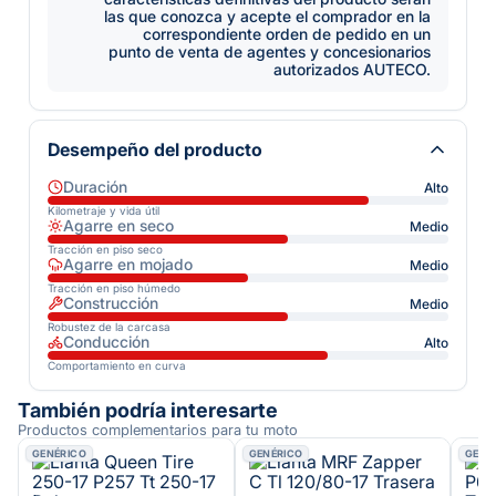
las que conozca y acepte el comprador en la
correspondiente orden de pedido en un
punto de venta de agentes y concesionarios
autorizados AUTECO.
Desempeño del producto
Duración
Alto
Kilometraje y vida útil
Agarre en seco
Medio
Tracción en piso seco
Agarre en mojado
Medio
Tracción en piso húmedo
Construcción
Medio
Robustez de la carcasa
Conducción
Alto
Comportamiento en curva
También podría interesarte
Productos complementarios para tu moto
GENÉRICO
GENÉRICO
GENÉ