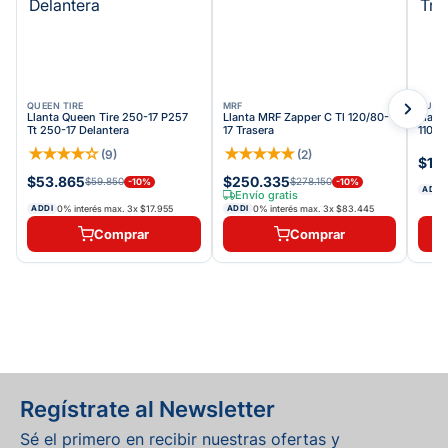
QUEEN TIRE
MRF
QUEEN
Llanta Queen Tire 250-17 P257
Llanta MRF Zapper C Tl 120/80-
Llant
Tt 250-17 Delantera
17 Trasera
110/8
★
★
★
★
☆
★
★
★
★
★
(
9
)
(
2
)
$11
$53.865
$250.335
$59.850
$278.150
-
10
%
-
10
%
ADDI
Envío gratis
0% interés max.
3
x
$17.955
0% interés max.
3
x
$83.445
ADDI
ADDI
Comprar
Comprar
Regístrate al Newsletter
Sé el primero en recibir nuestras ofertas y