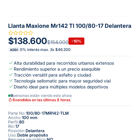
Llanta Maxione Mr142 Tl 100/80-17 Delantera
$138.600
-
10
%
$154.000
0% interés max.
3
x
$46.200
ADDI
Alta durabilidad para recorridos urbanos extensos
Rendimiento superior a un precio asequible
Tracción versátil para asfalto y ciudad
Tecnología sellomatic para mayor seguridad vial
Diseño ideal para múltiples modelos deportivos
9
personas están viendo esto ahora
6
vendidos en las últimas 8 horas
Parte No
:
100/80-17MR142-TLM
Ancho
:
100 mm
Perfil
:
80
Rin
:
17
Posición
:
Delantera
Uso
:
Doble propósito
Requiere neumático
:
NO