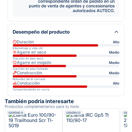
correspondiente orden de pedido en un
punto de venta de agentes y concesionarios
autorizados AUTECO.
Desempeño del producto
Duración
Alto
Kilometraje y vida útil
Agarre en seco
Medio
Tracción en piso seco
Agarre en mojado
Medio
Tracción en piso húmedo
Construcción
Medio
Robustez de la carcasa
Conducción
Alto
Comportamiento en curva
También podría interesarte
Productos complementarios para tu moto
GENÉRICO
GENÉRICO
GENÉ