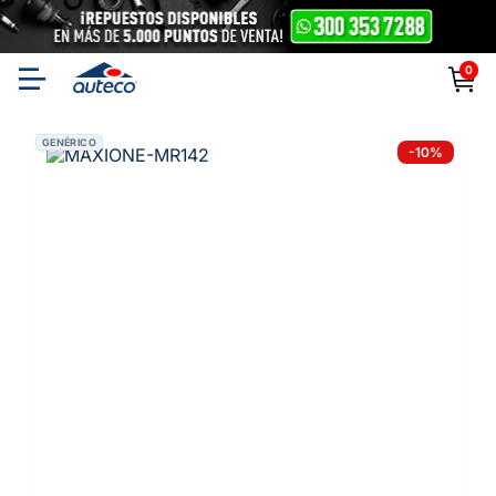
0
GENÉRICO
-
10
%