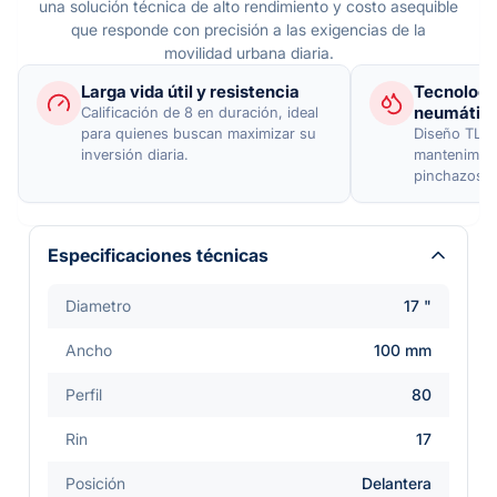
una solución técnica de alto rendimiento y costo asequible
que responde con precisión a las exigencias de la
movilidad urbana diaria.
Larga vida útil y resistencia
Tecnología
neumátic
Calificación de 8 en duración, ideal
para quienes buscan maximizar su
Diseño TL que
inversión diaria.
mantenimien
pinchazos en
Especificaciones técnicas
Diametro
17 "
Ancho
100 mm
Perfil
80
Rin
17
Posición
Delantera