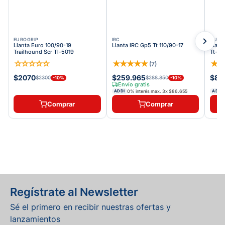
EUROGRIP
IRC
QUEEN
Llanta Euro 100/90-19
Llanta IRC Gp5 Tt 110/90-17
Llant
Trailhound Scr Tl-5019
Tt-1 
☆
☆
☆
☆
☆
★
★
★
★
★
★
(
7
)
$2070
$259.965
$84
$2300
$288.850
-
10
%
-
10
%
Envío gratis
0% interés max.
3
x
$86.655
ADDI
ADDI
Comprar
Comprar
Regístrate al Newsletter
Sé el primero en recibir nuestras ofertas y
lanzamientos