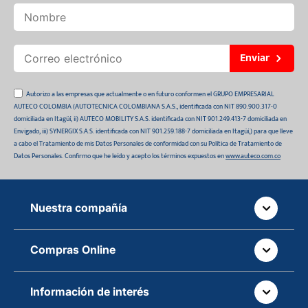
Enviar
Autorizo a las empresas que actualmente o en futuro conformen el GRUPO EMPRESARIAL
AUTECO COLOMBIA (AUTOTECNICA COLOMBIANA S.A.S., identificada con NIT 890.900.317-0
domiciliada en Itagüí, ii) AUTECO MOBILITY S.A.S. identificada con NIT 901.249.413-7 domiciliada en
Envigado, iii) SYNERGIX S.A.S. identificada con NIT 901.259.188-7 domiciliada en Itagüí,) para que lleve
a cabo el Tratamiento de mis Datos Personales de conformidad con su Política de Tratamiento de
Datos Personales. Confirmo que he leído y acepto los términos expuestos en
www.auteco.com.co
Nuestra compañía
Quiénes somos
Compras Online
Auteco sostenible
¿Dónde está tu pedido?
Movilidad Segura
Información de interés
Políticas de devolución