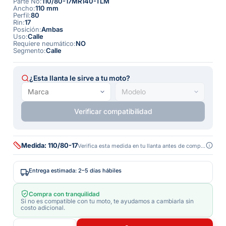
Parte No
:
110/80-17MR140-TLM
Ancho
:
110 mm
Perfil
:
80
Rin
:
17
Posición
:
Ambas
Uso
:
Calle
Requiere neumático
:
NO
Segmento
:
Calle
¿Esta llanta le sirve a tu moto?
Verificar compatibilidad
Medida: 110/80-17
Verifica esta medida en tu llanta antes de comprar
Entrega estimada: 2–5 días hábiles
Compra con tranquilidad
Si no es compatible con tu moto, te ayudamos a cambiarla sin
costo adicional.