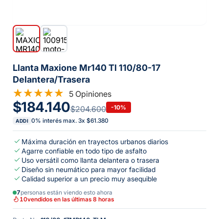
Llanta Maxione Mr140 Tl 110/80-17
Delantera/Trasera
5 Opiniones
$184.140
-
10
%
$204.600
0% interés max.
3
x
$61.380
ADDI
Máxima duración en trayectos urbanos diarios
Agarre confiable en todo tipo de asfalto
Uso versátil como llanta delantera o trasera
Diseño sin neumático para mayor facilidad
Calidad superior a un precio muy asequible
7
personas están viendo esto ahora
10
vendidos en las últimas 8 horas