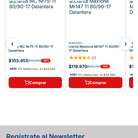
IRC
MAXIONE
MAXI
Llanta IRC Nr75-Tt 80/90-17
Llanta Maxione Mr147 Tl 80/90-
Llant
Delantera
17 Delantera
100/9
★
★
★
★
☆
★
(
7
)
$103.455
$114.950
-
10
%
$119.970
$19
$133.300
-
10
%
0% interés max.
3
x
$34.485
ADDI
0% interés max.
3
x
$39.990
ADDI
ADDI
Comprar
Comprar
Regístrate al Newsletter