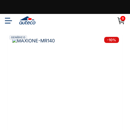
0
GENÉRICO
-
10
%