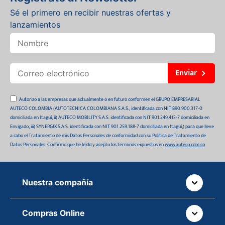
Sé el primero en recibir nuestras ofertas y
lanzamientos
Enviar
Autorizo a las empresas que actualmente o en futuro conformen el GRUPO EMPRESARIAL
AUTECO COLOMBIA (AUTOTECNICA COLOMBIANA S.A.S., identificada con NIT 890.900.317-0
domiciliada en Itagüí, ii) AUTECO MOBILITY S.A.S. identificada con NIT 901.249.413-7 domiciliada en
Envigado, iii) SYNERGIX S.A.S. identificada con NIT 901.259.188-7 domiciliada en Itagüí,) para que lleve
a cabo el Tratamiento de mis Datos Personales de conformidad con su Política de Tratamiento de
Datos Personales. Confirmo que he leído y acepto los términos expuestos en
www.auteco.com.co
Nuestra compañía
Quiénes somos
Compras Online
Auteco sostenible