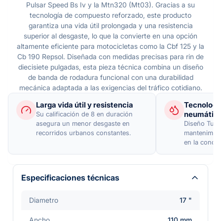
Pulsar Speed Bs Iv y la Mtn320 (Mt03). Gracias a su
tecnología de compuesto reforzado, este producto
garantiza una vida útil prolongada y una resistencia
superior al desgaste, lo que la convierte en una opción
altamente eficiente para motocicletas como la Cbf 125 y la
Cb 190 Repsol. Diseñada con medidas precisas para rin de
diecisiete pulgadas, esta pieza técnica combina un diseño
de banda de rodadura funcional con una durabilidad
mecánica adaptada a las exigencias del tráfico cotidiano.
Larga vida útil y resistencia
Tecnología
neumátic
Su calificación de 8 en duración
asegura un menor desgaste en
Diseño Tubel
recorridos urbanos constantes.
mantenimien
en la conduc
Especificaciones técnicas
Diametro
17 "
Ancho
110 mm