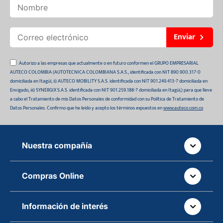
Enviar
Autorizo a las empresas que actualmente o en futuro conformen el GRUPO EMPRESARIAL
AUTECO COLOMBIA (AUTOTECNICA COLOMBIANA S.A.S., identificada con NIT 890.900.317-0
domiciliada en Itagüí, ii) AUTECO MOBILITY S.A.S. identificada con NIT 901.249.413-7 domiciliada en
Envigado, iii) SYNERGIX S.A.S. identificada con NIT 901.259.188-7 domiciliada en Itagüí,) para que lleve
a cabo el Tratamiento de mis Datos Personales de conformidad con su Política de Tratamiento de
Datos Personales. Confirmo que he leído y acepto los términos expuestos en
www.auteco.com.co
Nuestra compañía
Quiénes somos
Compras Online
Auteco sostenible
¿Dónde está tu pedido?
Movilidad Segura
Información de interés
Políticas de devolución
Manual de partes de vehículos