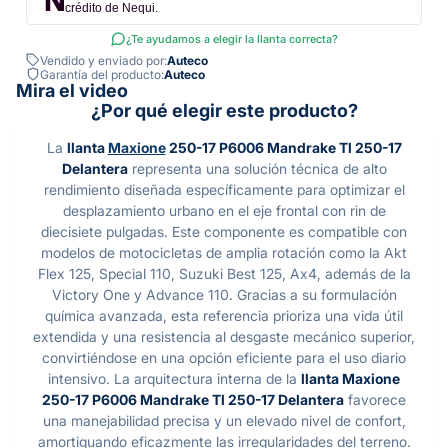
crédito de Nequi.
¿Te ayudamos a elegir la llanta correcta?
Vendido y enviado por:
Auteco
Garantía del producto:
Auteco
Mira el video
¿Por qué elegir este producto?
La
llanta
Maxione
250-17 P6006 Mandrake Tl 250-17
Delantera
representa una solución técnica de alto
rendimiento diseñada específicamente para optimizar el
desplazamiento urbano en el eje frontal con rin de
diecisiete pulgadas. Este componente es compatible con
modelos de motocicletas de amplia rotación como la Akt
Flex 125, Special 110, Suzuki Best 125, Ax4, además de la
Victory One y Advance 110. Gracias a su formulación
química avanzada, esta referencia prioriza una vida útil
extendida y una resistencia al desgaste mecánico superior,
convirtiéndose en una opción eficiente para el uso diario
intensivo. La arquitectura interna de la
llanta Maxione
250-17 P6006 Mandrake Tl 250-17 Delantera
favorece
una manejabilidad precisa y un elevado nivel de confort,
amortiguando eficazmente las irregularidades del terreno.