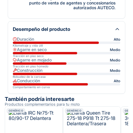
punto de venta de agentes y concesionarios
autorizados AUTECO.
Desempeño del producto
Duración
Alto
Kilometraje y vida útil
Agarre en seco
Medio
Tracción en piso seco
Agarre en mojado
Medio
Tracción en piso húmedo
Construcción
Medio
Robustez de la carcasa
Conducción
Alto
Comportamiento en curva
También podría interesarte
Productos complementarios para tu moto
GENÉRICO
GENÉRICO
GENÉ