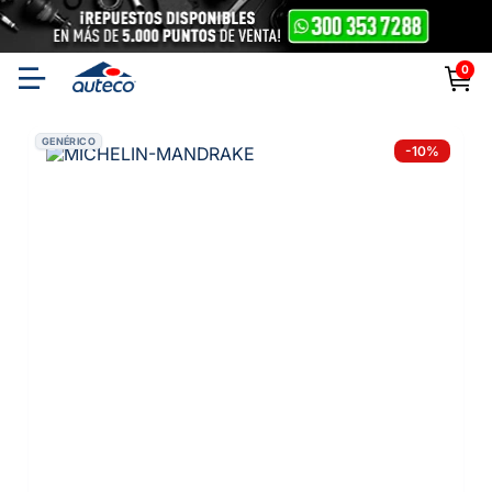
0
GENÉRICO
-
10
%