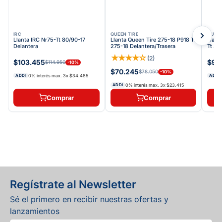
IRC
QUEEN TIRE
QUEEN
Llanta IRC Nr75-Tt 80/90-17
Llanta Queen Tire 275-18 P918 Tt
Llant
Delantera
275-18 Delantera/Trasera
Tt 30
★
★
★
★
☆
(
2
)
$103.455
$98
$114.950
-
10
%
$70.245
$78.050
-
10
%
0% interés max.
3
x
$34.485
ADDI
ADDI
0% interés max.
3
x
$23.415
ADDI
Comprar
Comprar
Regístrate al Newsletter
Sé el primero en recibir nuestras ofertas y
lanzamientos