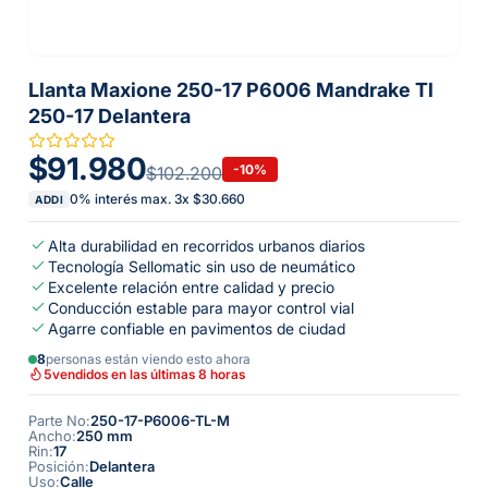
Llanta Maxione 250-17 P6006 Mandrake Tl
250-17 Delantera
$91.980
-
10
%
$102.200
0% interés max.
3
x
$30.660
ADDI
Alta durabilidad en recorridos urbanos diarios
Tecnología Sellomatic sin uso de neumático
Excelente relación entre calidad y precio
Conducción estable para mayor control vial
Agarre confiable en pavimentos de ciudad
8
personas están viendo esto ahora
5
vendidos en las últimas 8 horas
Parte No
:
250-17-P6006-TL-M
Ancho
:
250 mm
Rin
:
17
Posición
:
Delantera
Uso
:
Calle