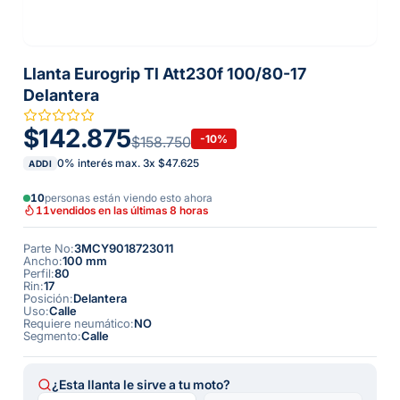
Llanta Eurogrip Tl Att230f 100/80-17
Delantera
$142.875
-
10
%
$158.750
0% interés max.
3
x
$47.625
ADDI
10
personas están viendo esto ahora
11
vendidos en las últimas 8 horas
Parte No
:
3MCY9018723011
Ancho
:
100 mm
Perfil
:
80
Rin
:
17
Posición
:
Delantera
Uso
:
Calle
Requiere neumático
:
NO
Segmento
:
Calle
¿Esta llanta le sirve a tu moto?