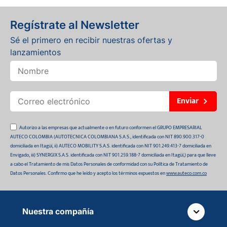
Regístrate al Newsletter
Sé el primero en recibir nuestras ofertas y
lanzamientos
Enviar
Autorizo a las empresas que actualmente o en futuro conformen el GRUPO EMPRESARIAL
AUTECO COLOMBIA (AUTOTECNICA COLOMBIANA S.A.S., identificada con NIT 890.900.317-0
domiciliada en Itagüí, ii) AUTECO MOBILITY S.A.S. identificada con NIT 901.249.413-7 domiciliada en
Envigado, iii) SYNERGIX S.A.S. identificada con NIT 901.259.188-7 domiciliada en Itagüí,) para que lleve
a cabo el Tratamiento de mis Datos Personales de conformidad con su Política de Tratamiento de
Datos Personales. Confirmo que he leído y acepto los términos expuestos en
www.auteco.com.co
Nuestra compañía