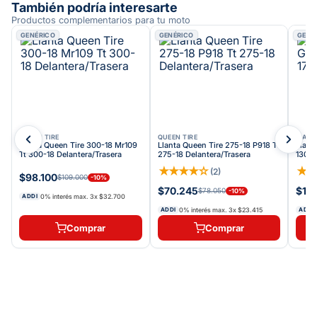
También podría interesarte
Productos complementarios para tu moto
GENÉRICO
GENÉRICO
GENÉ
QUEEN TIRE
QUEEN TIRE
MAXI
Llanta Queen Tire 300-18 Mr109
Llanta Queen Tire 275-18 P918 Tt
Llant
Tt 300-18 Delantera/Trasera
275-18 Delantera/Trasera
130/7
★
★
★
★
☆
★
(
2
)
$98.100
$109.000
-
10
%
$70.245
$19
$78.050
-
10
%
0% interés max.
3
x
$32.700
ADDI
0% interés max.
3
x
$23.415
ADDI
ADDI
Comprar
Comprar