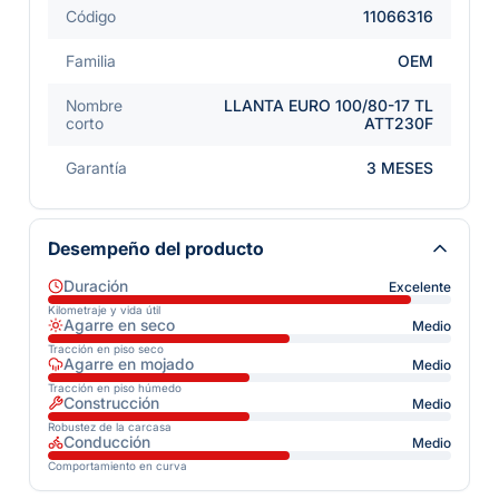
Código
11066316
Familia
OEM
Nombre
LLANTA EURO 100/80-17 TL
corto
ATT230F
Garantía
3 MESES
Desempeño del producto
Duración
Excelente
Kilometraje y vida útil
Agarre en seco
Medio
Tracción en piso seco
Agarre en mojado
Medio
Tracción en piso húmedo
Construcción
Medio
Robustez de la carcasa
Conducción
Medio
Comportamiento en curva