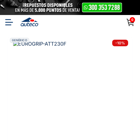
0
GENÉRICO
-
10
%