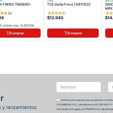
RY
TVS
VICT
H FRENO TRASERO-
TVS Varilla Freno | N8111520
SWI
MRX
★
★
★
☆
☆
☆
☆
☆
☆
(
2
)
06
$13.940
$14
% interés max.
3
x
$17.035
Comprar
Comprar
r
Autorizo a las empresas que actualmente o en
COLOMBIANA S.A.S., identificada con NIT 890.900.317-0 
as y lanzamientos
domiciliada en Envigado, iii) SYNERGIX S.A.S. identifica