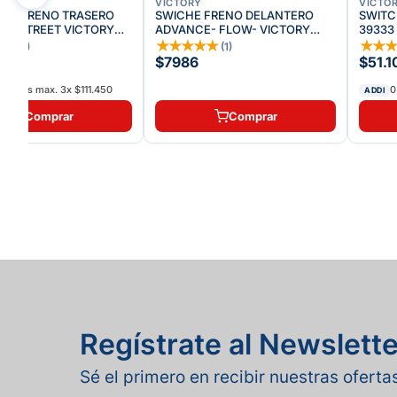
VICTORY
VICTO
TO FRENO TRASERO
SWICHE FRENO DELANTERO
SWITC
TO STREET VICTORY
ADVANCE- FLOW- VICTORY
39333
150
ONE
★
☆
★
★
★
★
★
★
★
(
5
)
(
1
)
350
$7986
$51.1
atis
interés max.
3
x
$111.450
0
ADDI
Comprar
Comprar
Regístrate al Newslette
Sé el primero en recibir nuestras ofert