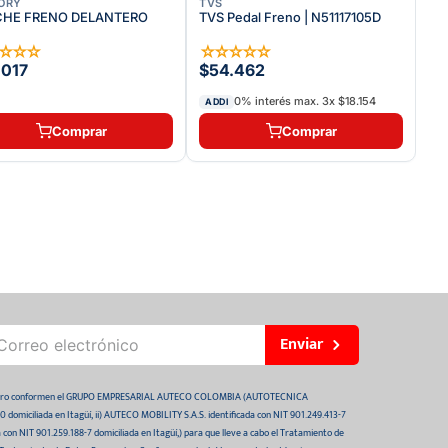
ORY
TVS
CHE FRENO DELANTERO
TVS Pedal Freno | N51117105D
☆
☆
☆
☆
☆
☆
☆
☆
☆
.017
$54.462
0% interés max.
3
x
$18.154
ADDI
Comprar
Comprar
Enviar
 futuro conformen el GRUPO EMPRESARIAL AUTECO COLOMBIA (AUTOTECNICA
domiciliada en Itagüí, ii) AUTECO MOBILITY S.A.S. identificada con NIT 901.249.413-7
da con NIT 901.259.188-7 domiciliada en Itagüí,) para que lleve a cabo el Tratamiento de