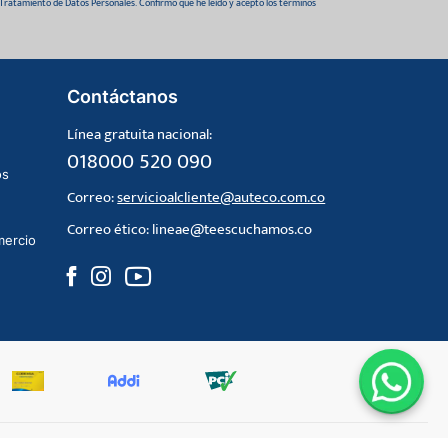
 Tratamiento de Datos Personales. Confirmo que he leído y acepto los términos
Contáctanos
Línea gratuita nacional:
018000 520 090
os
Correo:
servicioalcliente@auteco.com.co
Correo ético:
lineae@teescuchamos.co
mercio