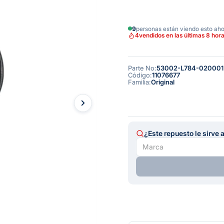
9
personas están viendo esto ah
4
vendidos en las últimas 8 hor
Parte No
:
53002-L784-020001
Código
:
11076677
Familia
:
Original
¿Este repuesto le sirve 