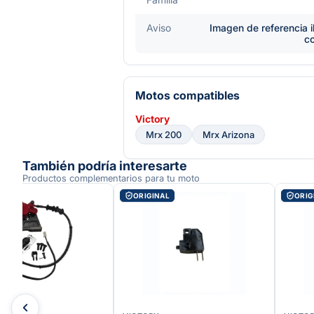
Aviso
Imagen de referencia i
c
Motos compatibles
Victory
Mrx 200
Mrx Arizona
También podría interesarte
Productos complementarios para tu moto
AL
ORIGINAL
ORIG