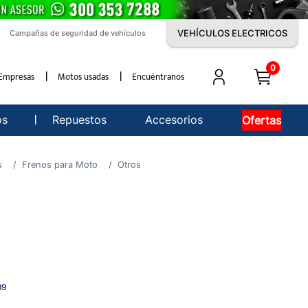
VEHÍCULOS ELECTRICOS
Campañas de seguridad de vehículos
0
Empresas
Motos usadas
Encuéntranos
os
Repuestos
Accesorios
Ofertas
s
Frenos para Moto
Otros
39