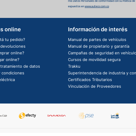
mis Datos Personales de conformidad con su Política de
expuestos en
www.auteco.com.co
s online
Información de interés
tá tu pedido?
Manual de partes de vehículos
e devoluciones
Manual de propietario y garantía
prar online?
Campañas de seguridad en vehícul
ar online?
Cursos de movilidad segura
e tratamiento de datos
Trakku
 condiciones
Superintendencia de industria y co
léctrica
Certificados Tributarios
Vinculación de Proveedores
PowerBy: