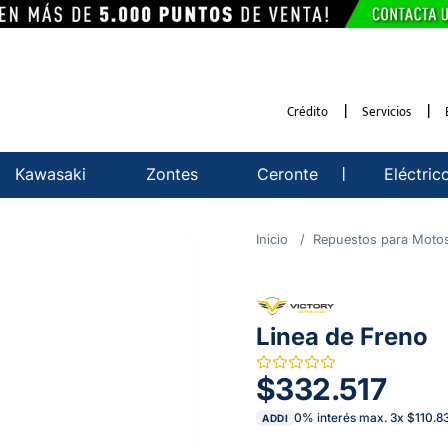
Crédito
Servicios
Kawasaki
Zontes
Ceronte
Eléctric
Repuestos para Moto
Linea de Freno
$332.517
0% interés max.
3
x
$110.8
ADDI