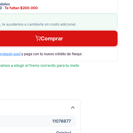
ábiles
0
·
Te faltan
$200.000
, te ayudamos a cambiarla sin costo adicional.
Comprar
probado aquí
y paga con tu nuevo crédito de Nequi.
amos a elegir el freno correcto para tu moto
11076677
Original