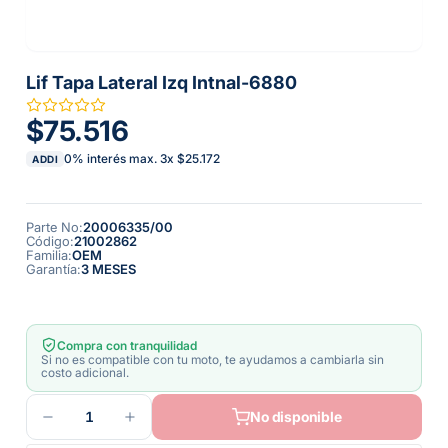
Lif Tapa Lateral Izq Intnal-6880
$75.516
0% interés max.
3
x
$25.172
ADDI
Parte No
:
20006335/00
Código
:
21002862
Familia
:
OEM
Garantía
:
3 MESES
Compra con tranquilidad
Si no es compatible con tu moto, te ayudamos a cambiarla sin
costo adicional.
1
No disponible