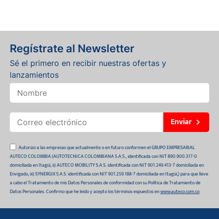
Regístrate al Newsletter
Sé el primero en recibir nuestras ofertas y
lanzamientos
Enviar
Autorizo a las empresas que actualmente o en futuro conformen el GRUPO EMPRESARIAL
AUTECO COLOMBIA (AUTOTECNICA COLOMBIANA S.A.S., identificada con NIT 890.900.317-0
domiciliada en Itagüí, ii) AUTECO MOBILITY S.A.S. identificada con NIT 901.249.413-7 domiciliada en
Envigado, iii) SYNERGIX S.A.S. identificada con NIT 901.259.188-7 domiciliada en Itagüí,) para que lleve
a cabo el Tratamiento de mis Datos Personales de conformidad con su Política de Tratamiento de
Datos Personales. Confirmo que he leído y acepto los términos expuestos en
www.auteco.com.co