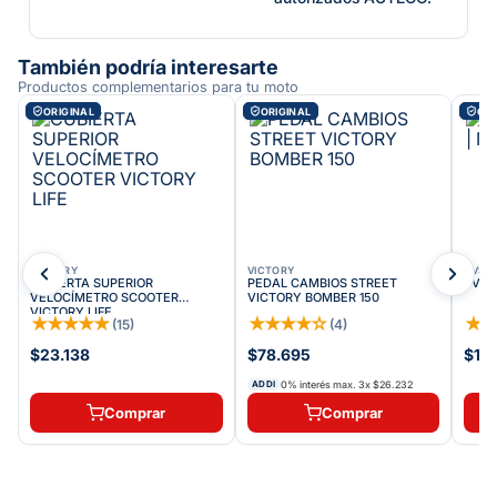
También podría interesarte
Productos complementarios para tu moto
ORIGINAL
ORIGINAL
ORI
VICTORY
VICTORY
TVS
1
CUBIERTA SUPERIOR
PEDAL CAMBIOS STREET
TVS T
VELOCÍMETRO SCOOTER
VICTORY BOMBER 150
VICTORY LIFE
★
★
★
★
★
★
★
★
★
☆
★
(
15
)
(
4
)
$23.138
$78.695
$19
0% interés max.
3
x
$26.232
ADDI
Comprar
Comprar