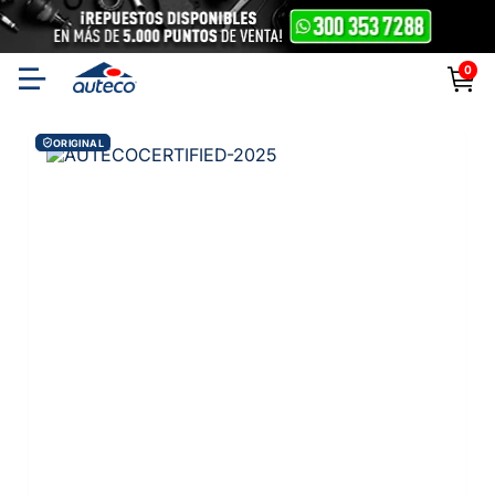
0
ORIGINAL