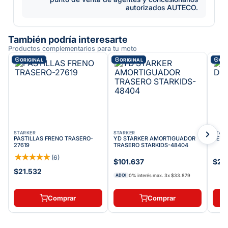
autorizados AUTECO.
También podría interesarte
Productos complementarios para tu moto
ORIGINAL
ORIGINAL
ORI
STARKER
STARKER
STAR
PASTILLAS FRENO TRASERO-
YD STARKER AMORTIGUADOR
REPO
27619
TRASERO STARKIDS-48404
★
★
★
★
★
(
6
)
$101.637
$27.
$21.532
0% interés max.
3
x
$33.879
ADDI
Comprar
Comprar