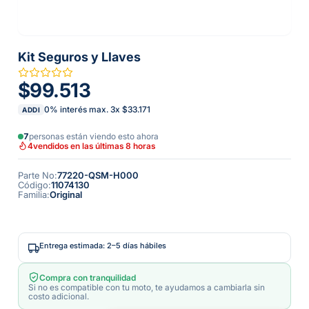
Kit Seguros y Llaves
$99.513
0% interés max.
3
x
$33.171
ADDI
7
personas están viendo esto ahora
4
vendidos en las últimas 8 horas
Parte No
:
77220-QSM-H000
Código
:
11074130
Familia
:
Original
Entrega estimada: 2–5 días hábiles
Compra con tranquilidad
Si no es compatible con tu moto, te ayudamos a cambiarla sin
costo adicional.