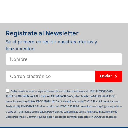
Regístrate al Newsletter
Sé el primero en recibir nuestras ofertas y
lanzamientos
Enviar
Autorizo a las empresas que actualmente o en futuro conformen el GRUPO EMPRESARIAL
AUTECO COLOMBIA (AUTOTECNICA COLOMBIANA S.A.S., identificada con NIT 890.900.317-0
domiciliada en Itagüí, ii) AUTECO MOBILITY S.A.S. identificada con NIT 901.249.413-7 domiciliada en
Envigado, iii) SYNERGIX S.A.S. identificada con NIT 901.259.188-7 domiciliada en Itagüí,) para que lleve
a cabo el Tratamiento de mis Datos Personales de conformidad con su Política de Tratamiento de
Datos Personales. Confirmo que he leído y acepto los términos expuestos en
www.auteco.com.co