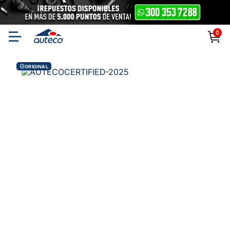
0
ORIGINAL