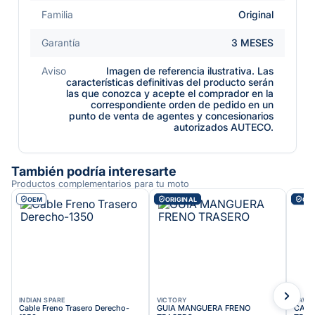
Familia
Original
Garantía
3 MESES
Aviso
Imagen de referencia ilustrativa. Las
características definitivas del producto serán
las que conozca y acepte el comprador en la
correspondiente orden de pedido en un
punto de venta de agentes y concesionarios
autorizados AUTECO.
También podría interesarte
Productos complementarios para tu moto
OEM
ORIGINAL
ORI
INDIAN SPARE
VICTORY
KAWA
Cable Freno Trasero Derecho-
GUIA MANGUERA FRENO
CABL