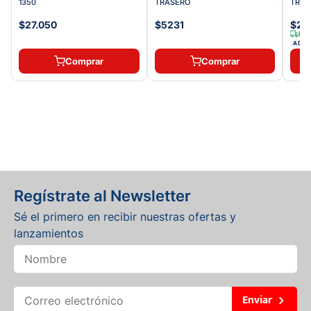
1350
TRASERO
TRAS
$27.050
$5231
$20
Env
ADDI
Comprar
Comprar
Regístrate al Newsletter
Sé el primero en recibir nuestras ofertas y
lanzamientos
Enviar