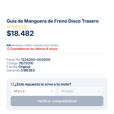
Guía de Manguera de Freno Disco Trasero
$18.482
4
personas están viendo esto ahora
2
vendidos en las últimas 8 horas
Parte No
:
1224200-003000
Código
:
11072010
Familia
:
Original
Garantía
:
3 MESES
¿Este repuesto le sirve a tu moto?
Verificar compatibilidad