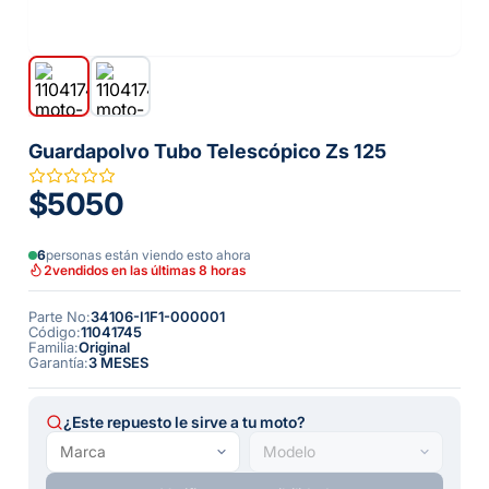
Guardapolvo Tubo Telescópico Zs 125
$5050
6
personas están viendo esto ahora
2
vendidos en las últimas 8 horas
Parte No
:
34106-I1F1-000001
Código
:
11041745
Familia
:
Original
Garantía
:
3 MESES
¿Este repuesto le sirve a tu moto?