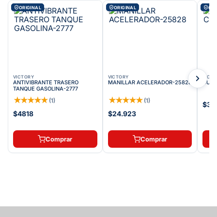
ORIGINAL
ORIGINAL
ORI
VICTORY
VICTORY
VICT
ANTIVIBRANTE TRASERO
MANILLAR ACELERADOR-25828
GUAR
TANQUE GASOLINA-2777
★
★
★
★
★
★
★
★
★
★
(
1
)
(
1
)
$31
$4818
$24.923
Comprar
Comprar