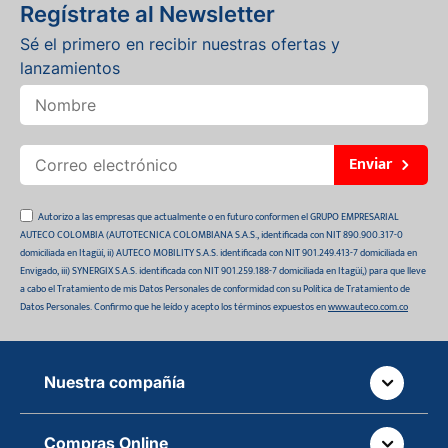
Regístrate al Newsletter
Sé el primero en recibir nuestras ofertas y
lanzamientos
Enviar
Autorizo a las empresas que actualmente o en futuro conformen el GRUPO EMPRESARIAL
AUTECO COLOMBIA (AUTOTECNICA COLOMBIANA S.A.S., identificada con NIT 890.900.317-0
domiciliada en Itagüí, ii) AUTECO MOBILITY S.A.S. identificada con NIT 901.249.413-7 domiciliada en
Envigado, iii) SYNERGIX S.A.S. identificada con NIT 901.259.188-7 domiciliada en Itagüí,) para que lleve
a cabo el Tratamiento de mis Datos Personales de conformidad con su Política de Tratamiento de
Datos Personales. Confirmo que he leído y acepto los términos expuestos en
www.auteco.com.co
Nuestra compañía
Quiénes somos
Compras Online