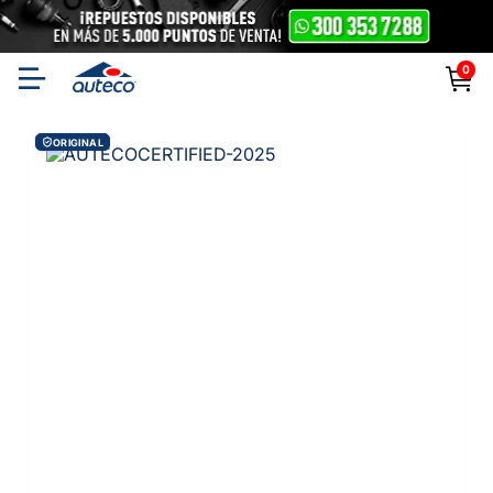
0
ORIGINAL