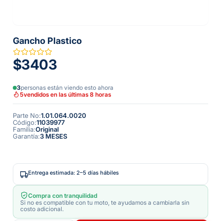
Gancho Plastico
$3403
3
personas están viendo esto ahora
5
vendidos en las últimas 8 horas
Parte No
:
1.01.064.0020
Código
:
11039977
Familia
:
Original
Garantía
:
3 MESES
Entrega estimada: 2–5 días hábiles
Compra con tranquilidad
Si no es compatible con tu moto, te ayudamos a cambiarla sin
costo adicional.