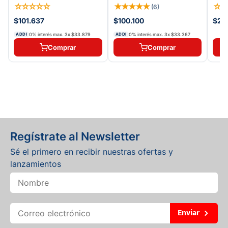
☆
☆
☆
☆
☆
★
★
★
★
★
☆
(
6
)
$101.637
$100.100
$27.
0% interés max.
3
x
$33.879
0% interés max.
3
x
$33.367
ADDI
ADDI
Comprar
Comprar
Regístrate al Newsletter
Sé el primero en recibir nuestras ofertas y
lanzamientos
Enviar