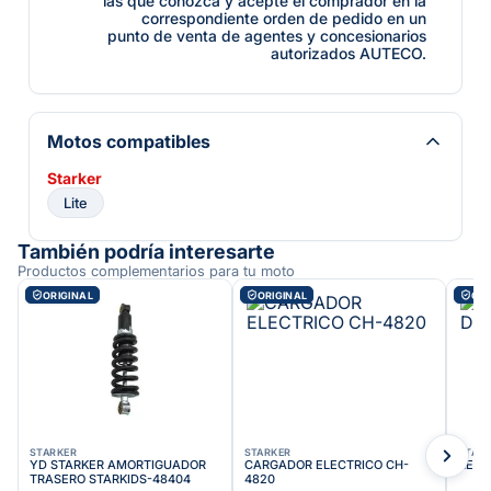
las que conozca y acepte el comprador en la
correspondiente orden de pedido en un
punto de venta de agentes y concesionarios
autorizados AUTECO.
Motos compatibles
Starker
Lite
También podría interesarte
Productos complementarios para tu moto
ORIGINAL
ORIGINAL
ORI
STARKER
STARKER
STAR
YD STARKER AMORTIGUADOR
CARGADOR ELECTRICO CH-
REPO
TRASERO STARKIDS-48404
4820