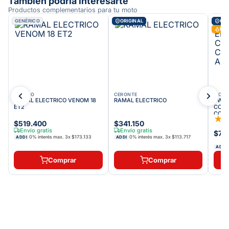
También podría interesarte
Productos complementarios para tu moto
GENÉRICO
ORIGINAL
ORI
Más
AUTECO
CERONTE
VICT
RAMAL ELECTRICO VENOM 18
RAMAL ELECTRICO
SWIC
ET2
COMP
★
$519.400
$341.150
Envío gratis
Envío gratis
$72
0% interés max.
3
x
$173.133
0% interés max.
3
x
$113.717
ADDI
ADDI
ADDI
Comprar
Comprar