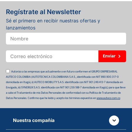
Regístrate al Newsletter
Sé el primero en recibir nuestras ofertas y
lanzamientos
Enviar
Autorizo a las empresas que actualmente o en futuro conformen el GRUPO EMPRESARIAL
AUTECO COLOMBIA (AUTOTECNICA COLOMBIANA S.A.S., identificada con NIT 890.900.317-0
domiciliada en Itagüí, ii) AUTECO MOBILITY S.A.S. identificada con NIT 901.249.413-7 domiciliada en
Envigado, iii) SYNERGIX S.A.S. identificada con NIT 901.259.188-7 domiciliada en Itagüí,) para que lleve
a cabo el Tratamiento de mis Datos Personales de conformidad con su Política de Tratamiento de
Datos Personales. Confirmo que he leído y acepto los términos expuestos en
www.auteco.com.co
Nuestra compañía
Quiénes somos