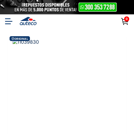
0
ORIGINAL