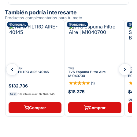
También podría interesarte
Productos complementarios para tu moto
ORIGINAL
ORIGINAL
ORI
KAWASAKI
TVS
VICT
TAPA FILTRO AIRE-40145
TVS Espuma Filtro Aire |
FILT
M1040700
BOMB
★
★
★
★
★
★
(
1
)
$132.736
$18.375
$41
0% interés max.
3
x
$44.245
ADDI
ADDI
Comprar
Comprar