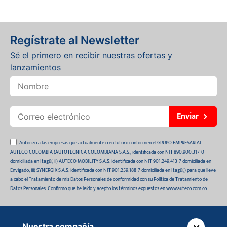
Regístrate al Newsletter
Sé el primero en recibir nuestras ofertas y
lanzamientos
Enviar
Autorizo a las empresas que actualmente o en futuro conformen el GRUPO EMPRESARIAL
AUTECO COLOMBIA (AUTOTECNICA COLOMBIANA S.A.S., identificada con NIT 890.900.317-0
domiciliada en Itagüí, ii) AUTECO MOBILITY S.A.S. identificada con NIT 901.249.413-7 domiciliada en
Envigado, iii) SYNERGIX S.A.S. identificada con NIT 901.259.188-7 domiciliada en Itagüí,) para que lleve
a cabo el Tratamiento de mis Datos Personales de conformidad con su Política de Tratamiento de
Datos Personales. Confirmo que he leído y acepto los términos expuestos en
www.auteco.com.co
Nuestra compañía