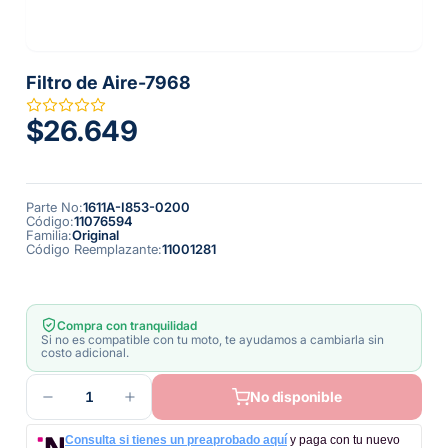
Filtro de Aire-7968
$26.649
Parte No
:
1611A-I853-0200
Código
:
11076594
Familia
:
Original
Código Reemplazante
:
11001281
Compra con tranquilidad
Si no es compatible con tu moto, te ayudamos a cambiarla sin
costo adicional.
1
No disponible
Consulta si tienes un preaprobado aquí
y paga con tu nuevo