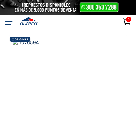
0
ORIGINAL