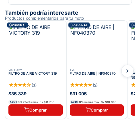
También podría interesarte
Productos complementarios para tu moto
ORIGINAL
ORIGINAL
ORI
VICTORY
TVS
TVS
FILTRO DE AIRE VICTORY 319
FILTRO DE AIRE | NF040370
TVS E
N904
★
★
★
★
☆
★
★
★
★
★
★
(
3
)
(
2
)
$35.339
$31.095
$24
0% interés max.
3
x
$11.780
0% interés max.
3
x
$10.365
ADDI
ADDI
Comprar
Comprar