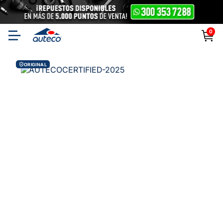
0
ORIGINAL