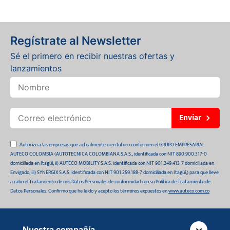
Regístrate al Newsletter
Sé el primero en recibir nuestras ofertas y
lanzamientos
Enviar
Autorizo a las empresas que actualmente o en futuro conformen el GRUPO EMPRESARIAL
AUTECO COLOMBIA (AUTOTECNICA COLOMBIANA S.A.S., identificada con NIT 890.900.317-0
domiciliada en Itagüí, ii) AUTECO MOBILITY S.A.S. identificada con NIT 901.249.413-7 domiciliada en
Envigado, iii) SYNERGIX S.A.S. identificada con NIT 901.259.188-7 domiciliada en Itagüí,) para que lleve
a cabo el Tratamiento de mis Datos Personales de conformidad con su Política de Tratamiento de
Datos Personales. Confirmo que he leído y acepto los términos expuestos en
www.auteco.com.co
Nuestra compañía