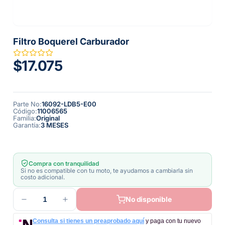
Filtro Boquerel Carburador
$17.075
Parte No
:
16092-LDB5-E00
Código
:
11006565
Familia
:
Original
Garantía
:
3 MESES
Compra con tranquilidad
Si no es compatible con tu moto, te ayudamos a cambiarla sin
costo adicional.
1
No disponible
Consulta si tienes un preaprobado aquí
y paga con tu nuevo