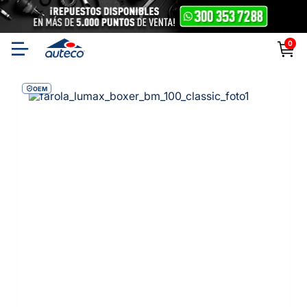
0
OEM