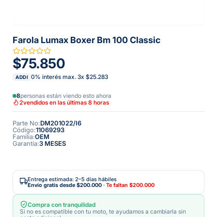
Farola Lumax Boxer Bm 100 Classic
$75.850
0% interés max.
3
x
$25.283
ADDI
8
personas están viendo esto ahora
2
vendidos en las últimas 8 horas
Parte No
:
DM201022/I6
Código
:
11069293
Familia
:
OEM
Garantía
:
3 MESES
Entrega estimada: 2–5 días hábiles
Envío gratis desde
$200.000
·
Te faltan
$200.000
Compra con tranquilidad
Si no es compatible con tu moto, te ayudamos a cambiarla sin