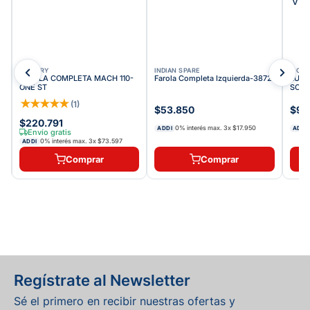
VICTORY
INDIAN SPARE
VICT
FAROLA COMPLETA MACH 110-
Farola Completa Izquierda-3872
LUZ 
ONE ST
SCOO
★
★
★
★
★
(
1
)
$53.850
$93
$220.791
0% interés max.
3
x
$17.950
ADDI
ADDI
Envío gratis
0% interés max.
3
x
$73.597
ADDI
Comprar
Comprar
Regístrate al Newsletter
Sé el primero en recibir nuestras ofertas y