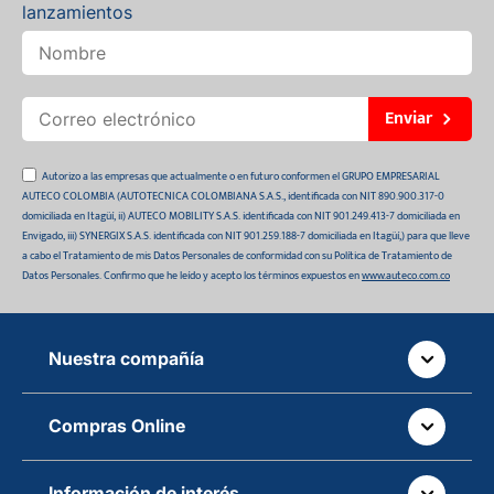
lanzamientos
Enviar
Autorizo a las empresas que actualmente o en futuro conformen el GRUPO EMPRESARIAL
AUTECO COLOMBIA (AUTOTECNICA COLOMBIANA S.A.S., identificada con NIT 890.900.317-0
domiciliada en Itagüí, ii) AUTECO MOBILITY S.A.S. identificada con NIT 901.249.413-7 domiciliada en
Envigado, iii) SYNERGIX S.A.S. identificada con NIT 901.259.188-7 domiciliada en Itagüí,) para que lleve
a cabo el Tratamiento de mis Datos Personales de conformidad con su Política de Tratamiento de
Datos Personales. Confirmo que he leído y acepto los términos expuestos en
www.auteco.com.co
Nuestra compañía
Quiénes somos
Compras Online
Auteco sostenible
¿Dónde está tu pedido?
Información de interés