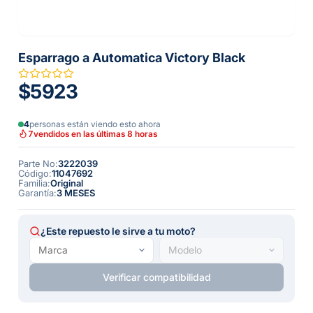
Esparrago a Automatica Victory Black
$5923
4
personas están viendo esto ahora
7
vendidos en las últimas 8 horas
Parte No
:
3222039
Código
:
11047692
Familia
:
Original
Garantía
:
3 MESES
¿Este repuesto le sirve a tu moto?
Verificar compatibilidad