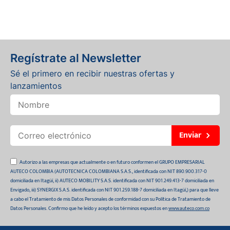
Regístrate al Newsletter
Sé el primero en recibir nuestras ofertas y
lanzamientos
Enviar
Autorizo a las empresas que actualmente o en futuro conformen el GRUPO EMPRESARIAL
AUTECO COLOMBIA (AUTOTECNICA COLOMBIANA S.A.S., identificada con NIT 890.900.317-0
domiciliada en Itagüí, ii) AUTECO MOBILITY S.A.S. identificada con NIT 901.249.413-7 domiciliada en
Envigado, iii) SYNERGIX S.A.S. identificada con NIT 901.259.188-7 domiciliada en Itagüí,) para que lleve
a cabo el Tratamiento de mis Datos Personales de conformidad con su Política de Tratamiento de
Datos Personales. Confirmo que he leído y acepto los términos expuestos en
www.auteco.com.co