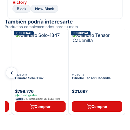
Victory
Black
New Black
También podría interesarte
Productos complementarios para tu moto
ORIGINAL
ORIGINAL
VICTORY
VICTORY
2
Cilindro Solo-1847
Cilindro Tensor Cadenilla
$798.776
$21.697
Envío gratis
3
0% interés max.
3
x
$266.259
ADDI
Comprar
Comprar