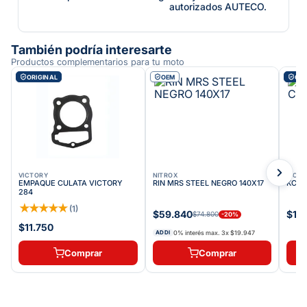
autorizados AUTECO.
También podría interesarte
Productos complementarios para tu moto
ORIGINAL
OEM
ORI
VICTORY
NITROX
VICT
EMPAQUE CULATA VICTORY
RIN MRS STEEL NEGRO 140X17
KC E
284
★
★
★
★
★
(
1
)
$59.840
$12
$74.800
-
20
%
$11.750
0% interés max.
3
x
$19.947
ADDI
Comprar
Comprar