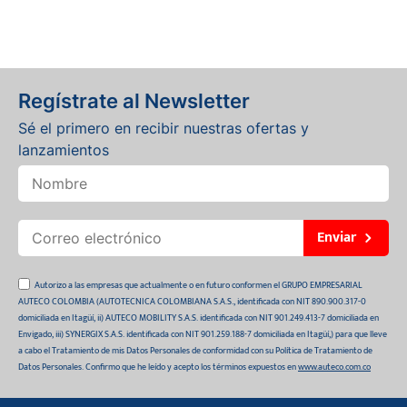
Regístrate al Newsletter
Sé el primero en recibir nuestras ofertas y
lanzamientos
Enviar
Autorizo a las empresas que actualmente o en futuro conformen el GRUPO EMPRESARIAL
AUTECO COLOMBIA (AUTOTECNICA COLOMBIANA S.A.S., identificada con NIT 890.900.317-0
domiciliada en Itagüí, ii) AUTECO MOBILITY S.A.S. identificada con NIT 901.249.413-7 domiciliada en
Envigado, iii) SYNERGIX S.A.S. identificada con NIT 901.259.188-7 domiciliada en Itagüí,) para que lleve
a cabo el Tratamiento de mis Datos Personales de conformidad con su Política de Tratamiento de
Datos Personales. Confirmo que he leído y acepto los términos expuestos en
www.auteco.com.co