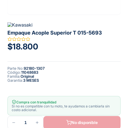
Empaque Acople Superior T 015-5693
$18.800
Parte No
:
92180-1307
Código
:
11048683
Familia
:
Original
Garantía
:
3 MESES
Compra con tranquilidad
Si no es compatible con tu moto, te ayudamos a cambiarla sin
costo adicional.
1
No disponible