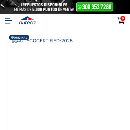
0
ORIGINAL