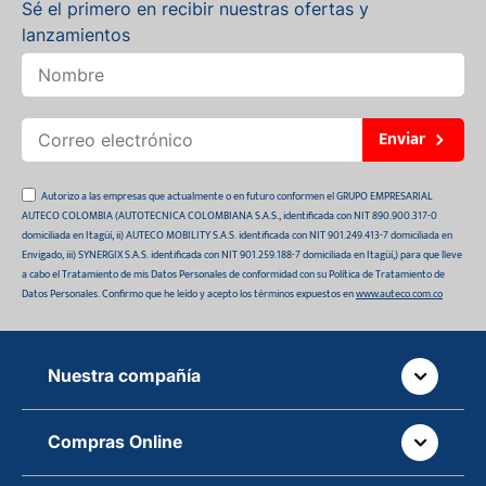
Sé el primero en recibir nuestras ofertas y
lanzamientos
Enviar
Autorizo a las empresas que actualmente o en futuro conformen el GRUPO EMPRESARIAL
AUTECO COLOMBIA (AUTOTECNICA COLOMBIANA S.A.S., identificada con NIT 890.900.317-0
domiciliada en Itagüí, ii) AUTECO MOBILITY S.A.S. identificada con NIT 901.249.413-7 domiciliada en
Envigado, iii) SYNERGIX S.A.S. identificada con NIT 901.259.188-7 domiciliada en Itagüí,) para que lleve
a cabo el Tratamiento de mis Datos Personales de conformidad con su Política de Tratamiento de
Datos Personales. Confirmo que he leído y acepto los términos expuestos en
www.auteco.com.co
Nuestra compañía
Quiénes somos
Compras Online
Auteco sostenible
¿Dónde está tu pedido?