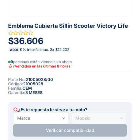
Emblema Cubierta Sillín Scooter Victory Life
$36.606
0% interés max.
3
x
$12.202
ADDI
9
personas están viendo esto ahora
7
vendidos en las últimas 8 horas
Parte No
:
21005028/00
Código
:
21005028
Familia
:
OEM
Garantía
:
3 MESES
¿Este repuesto le sirve a tu moto?
Verificar compatibilidad