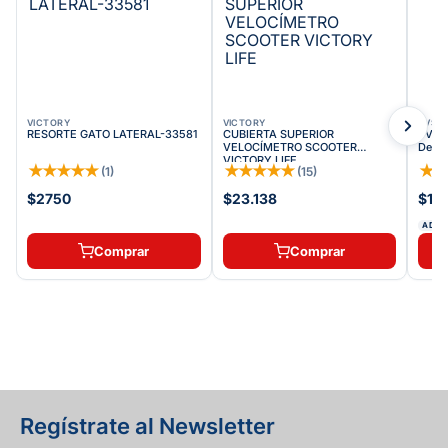
VICTORY
VICTORY
TVS
RESORTE GATO LATERAL-33581
CUBIERTA SUPERIOR
TVS S
VELOCÍMETRO SCOOTER
Delan
VICTORY LIFE
★
★
★
★
★
★
★
★
★
★
★
(
1
)
(
15
)
$2750
$23.138
$10
ADDI
Comprar
Comprar
Regístrate al Newsletter