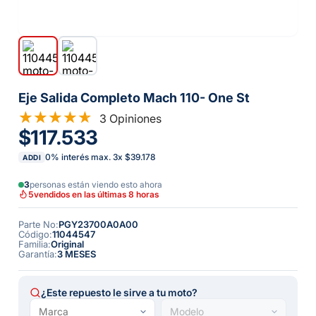
Eje Salida Completo Mach 110- One St
3 Opiniones
$117.533
0% interés max.
3
x
$39.178
ADDI
3
personas están viendo esto ahora
5
vendidos en las últimas 8 horas
Parte No
:
PGY23700A0A00
Código
:
11044547
Familia
:
Original
Garantía
:
3 MESES
¿Este repuesto le sirve a tu moto?