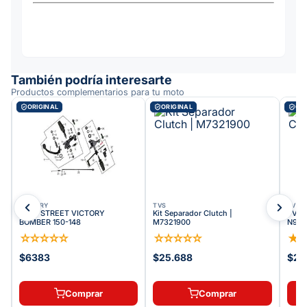
También podría interesarte
Productos complementarios para tu moto
ORIGINAL
ORIGINAL
ORI
VICTORY
TVS
TVS
BUJE STREET VICTORY
Kit Separador Clutch |
TVS T
BOMBER 150-148
M7321900
N909
☆
☆
☆
☆
☆
☆
☆
☆
☆
☆
★
$6383
$25.688
$22
Comprar
Comprar