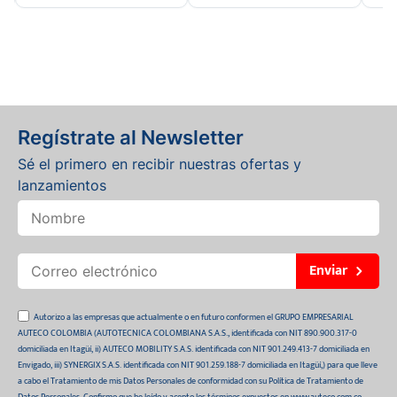
Regístrate al Newsletter
Sé el primero en recibir nuestras ofertas y
lanzamientos
Enviar
Autorizo a las empresas que actualmente o en futuro conformen el GRUPO EMPRESARIAL
AUTECO COLOMBIA (AUTOTECNICA COLOMBIANA S.A.S., identificada con NIT 890.900.317-0
domiciliada en Itagüí, ii) AUTECO MOBILITY S.A.S. identificada con NIT 901.249.413-7 domiciliada en
Envigado, iii) SYNERGIX S.A.S. identificada con NIT 901.259.188-7 domiciliada en Itagüí,) para que lleve
a cabo el Tratamiento de mis Datos Personales de conformidad con su Política de Tratamiento de