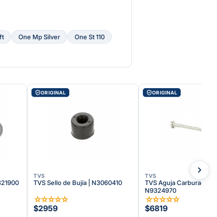
ft
One Mp Silver
One St 110
ORIGINAL
ORIGINAL
TVS
TVS
7321900
TVS Sello de Bujía | N3060410
TVS Aguja Carburador |
N9324970
☆
☆
☆
☆
☆
☆
☆
☆
☆
☆
$2959
$6819