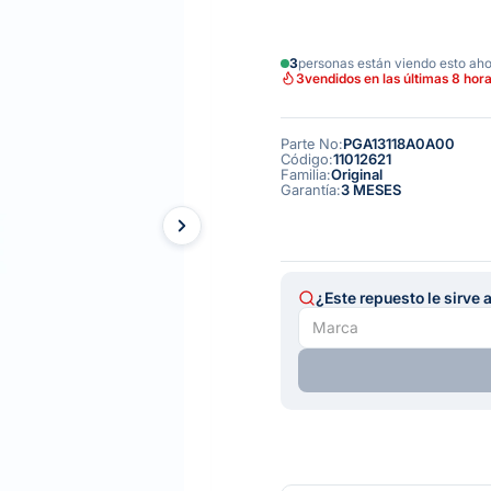
3
personas están viendo esto ah
3
vendidos en las últimas 8 hor
Parte No
:
PGA13118A0A00
Código
:
11012621
Familia
:
Original
Garantía
:
3 MESES
¿Este repuesto le sirve 