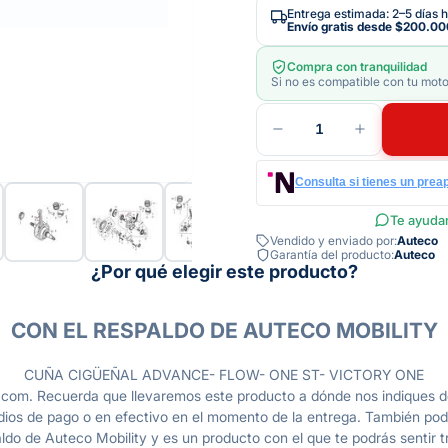
Entrega estimada: 2–5 días h
Envío gratis desde
$200.00
Compra con tranquilidad
Si no es compatible con tu moto
1
Consulta si tienes un prea
Te ayudam
Vendido y enviado por:
Auteco
Garantía del producto:
Auteco
¿Por qué elegir este producto?
CON EL RESPALDO DE AUTECO MOBILITY
CUÑA CIGÜEÑAL ADVANCE- FLOW- ONE ST- VICTORY ONE
com. Recuerda que llevaremos este producto a dónde nos indiques de
dios de pago o en efectivo en el momento de la entrega. También pod
do de Auteco Mobility y es un producto con el que te podrás sentir tr