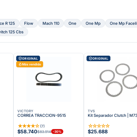
ce R 125
Flow
Mach 110
One
One Mp
One Mp Faceli
itch 125 Cbs
ORIGINAL
ORIGINAL
Más vendido
VICTORY
TVS
CORREA TRACCION-9515
Kit Separador Clutch | M
★
★
★
★
☆
☆
☆
☆
☆
☆
(
7
)
$58.740
$25.688
$83.914
-
30
%