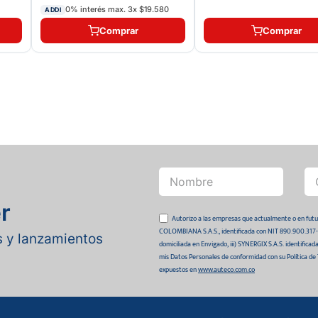
0% interés max.
3
x
$19.580
ADDI
Comprar
Comprar
r
Autorizo a las empresas que actualmente o en
COLOMBIANA S.A.S., identificada con NIT 890.900.317-0 
as y lanzamientos
domiciliada en Envigado, iii) SYNERGIX S.A.S. identifica
mis Datos Personales de conformidad con su Política de
expuestos en
www.auteco.com.co