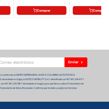
Comprar
Comprar
Enviar
 futuro conformen el GRUPO EMPRESARIAL AUTECO COLOMBIA (AUTOTECNICA
domiciliada en Itagüí, ii) AUTECO MOBILITY S.A.S. identificada con NIT 901.249.413-7
da con NIT 901.259.188-7 domiciliada en Itagüí,) para que lleve a cabo el Tratamiento de
 Tratamiento de Datos Personales. Confirmo que he leído y acepto los términos