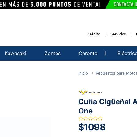
Crédito
Servicios
Kawasaki
Zontes
Ceronte
Eléctric
Repuestos para Moto
Cuña Cigüeñal A
One
$1098