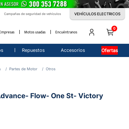
VEHÍCULOS ELECTRICOS
Campañas de seguridad de vehículos
0
Empresas
Motos usadas
Encuéntranos
os
Repuestos
Accesorios
Ofertas
s
Partes de Motor
Otros
dvance- Flow- One St- Victory