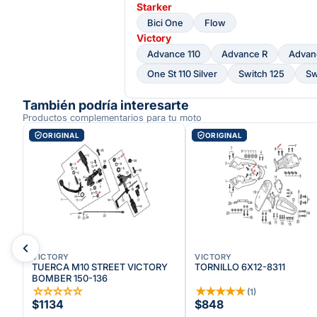
Starker
Bici One
Flow
Victory
Advance 110
Advance R
Advan
One St 110 Silver
Switch 125
Sw
También podría interesarte
Productos complementarios para tu moto
ORIGINAL
ORIGINAL
VICTORY
VICTORY
TUERCA M10 STREET VICTORY
TORNILLO 6X12-8311
BOMBER 150-136
☆
☆
☆
☆
☆
★
★
★
★
★
(
1
)
$1134
$848