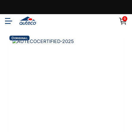
0
ORIGINAL