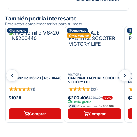
También podría interesarte
Productos complementarios para tu moto
ORIGINAL
ORIGINAL
ORI
Más vendido
TVS
VICTORY
TVS
TVS Tornillo M6x20 | N5200440
CARENAJE FRONTAL SCOOTER
TVS R
VICTORY LIFE
N720
★
★
★
★
★
★
★
★
★
☆
★
(
1
)
(
22
)
$1928
$200.406
$35
$286.294
-
30
%
Envío gratis
0% interés max.
3
x
$66.802
ADDI
Comprar
Comprar