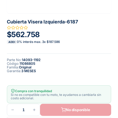
Cubierta Visera Izquierda-6187
$562.758
0% interés max.
3
x
$187.586
ADDI
Parte No
:
14093-1192
Código
:
11086805
Familia
:
Original
Garantía
:
3 MESES
Compra con tranquilidad
Si no es compatible con tu moto, te ayudamos a cambiarla sin
costo adicional.
1
No disponible