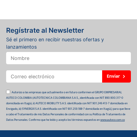
Regístrate al Newsletter
Sé el primero en recibir nuestras ofertas y
lanzamientos
Enviar
Autorizo a las empresas que actualmente o en futuro conformen el GRUPO EMPRESARIAL
AUTECO COLOMBIA (AUTOTECNICA COLOMBIANA S.A.S., identificada con NIT 890.900.317-0
domiciliada en Itagüí, ii) AUTECO MOBILITY S.A.S. identificada con NIT 901.249.413-7 domiciliada en
Envigado, iii) SYNERGIX S.A.S. identificada con NIT 901.259.188-7 domiciliada en Itagüí,) para que lleve
a cabo el Tratamiento de mis Datos Personales de conformidad con su Política de Tratamiento de
Datos Personales. Confirmo que he leído y acepto los términos expuestos en
www.auteco.com.co