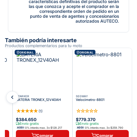
características definitivas del producto serán
las que conozca y acepte el comprador en la
correspondiente orden de pedido en un
punto de venta de agentes y concesionarios
autorizados AUTECO.
También podría interesarte
Productos complementarios para tu moto
ORIGINAL
ORIGINAL
STARKER
SEGWAY
-
BATERIA TRONEX_12V40AH
Velocimetro-8801
★
★
★
★
★
☆
☆
☆
☆
☆
(
1
)
$384.650
$779.370
Envío gratis
Envío gratis
67
0% interés max.
3
x
$128.217
0% interés max.
3
x
$259.790
ADDI
ADDI
Comprar
Comprar