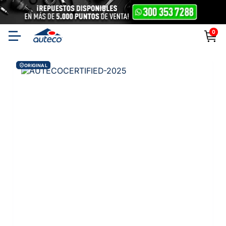
0
ORIGINAL