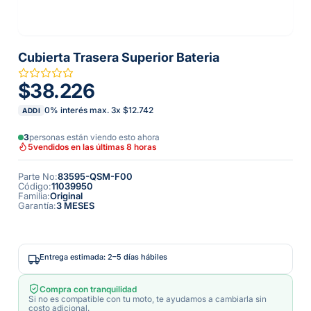
Cubierta Trasera Superior Bateria
$38.226
0% interés max.
3
x
$12.742
ADDI
3
personas están viendo esto ahora
5
vendidos en las últimas 8 horas
Parte No
:
83595-QSM-F00
Código
:
11039950
Familia
:
Original
Garantía
:
3 MESES
Entrega estimada: 2–5 días hábiles
Compra con tranquilidad
Si no es compatible con tu moto, te ayudamos a cambiarla sin
costo adicional.