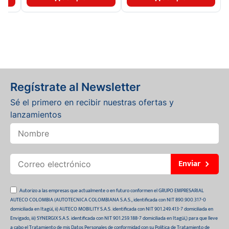
Regístrate al Newsletter
Sé el primero en recibir nuestras ofertas y
lanzamientos
Enviar
Autorizo a las empresas que actualmente o en futuro conformen el GRUPO EMPRESARIAL
AUTECO COLOMBIA (AUTOTECNICA COLOMBIANA S.A.S., identificada con NIT 890.900.317-0
domiciliada en Itagüí, ii) AUTECO MOBILITY S.A.S. identificada con NIT 901.249.413-7 domiciliada en
Envigado, iii) SYNERGIX S.A.S. identificada con NIT 901.259.188-7 domiciliada en Itagüí,) para que lleve
a cabo el Tratamiento de mis Datos Personales de conformidad con su Política de Tratamiento de