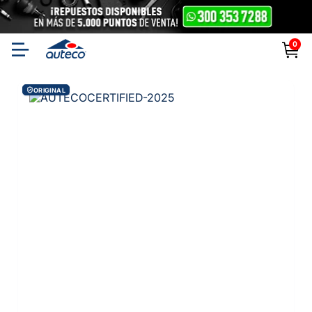
0
ORIGINAL