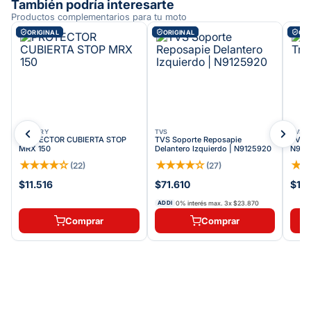
También podría interesarte
Productos complementarios para tu moto
ORIGINAL
ORIGINAL
ORI
VICTORY
TVS
TVS
PROTECTOR CUBIERTA STOP
TVS Soporte Reposapie
TVS C
MRX 150
Delantero Izquierdo | N9125920
N911
★
★
★
★
☆
★
★
★
★
☆
★
(
22
)
(
27
)
$11.516
$71.610
$10
0% interés max.
3
x
$23.870
ADDI
Comprar
Comprar