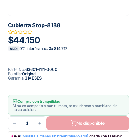
Cubierta Stop-8188
$44.150
0% interés max.
3
x
$14.717
ADDI
Parte No
:
63601-I111-0000
Familia
:
Original
Garantía
:
3 MESES
Compra con tranquilidad
Si no es compatible con tu moto, te ayudamos a cambiarla sin
costo adicional.
1
No disponible
Consulta si tienes un preaprobado aquí
y paga con tu nuevo