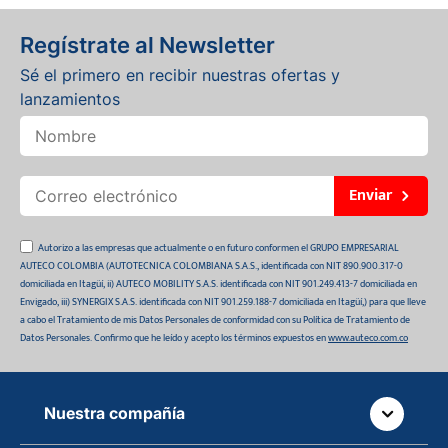
Regístrate al Newsletter
Sé el primero en recibir nuestras ofertas y
lanzamientos
Enviar
Autorizo a las empresas que actualmente o en futuro conformen el GRUPO EMPRESARIAL
AUTECO COLOMBIA (AUTOTECNICA COLOMBIANA S.A.S., identificada con NIT 890.900.317-0
domiciliada en Itagüí, ii) AUTECO MOBILITY S.A.S. identificada con NIT 901.249.413-7 domiciliada en
Envigado, iii) SYNERGIX S.A.S. identificada con NIT 901.259.188-7 domiciliada en Itagüí,) para que lleve
a cabo el Tratamiento de mis Datos Personales de conformidad con su Política de Tratamiento de
Datos Personales. Confirmo que he leído y acepto los términos expuestos en
www.auteco.com.co
Nuestra compañía
Quiénes somos