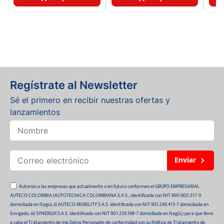
Regístrate al Newsletter
Sé el primero en recibir nuestras ofertas y
lanzamientos
Enviar
Autorizo a las empresas que actualmente o en futuro conformen el GRUPO EMPRESARIAL
AUTECO COLOMBIA (AUTOTECNICA COLOMBIANA S.A.S., identificada con NIT 890.900.317-0
domiciliada en Itagüí, ii) AUTECO MOBILITY S.A.S. identificada con NIT 901.249.413-7 domiciliada en
Envigado, iii) SYNERGIX S.A.S. identificada con NIT 901.259.188-7 domiciliada en Itagüí,) para que lleve
a cabo el Tratamiento de mis Datos Personales de conformidad con su Política de Tratamiento de