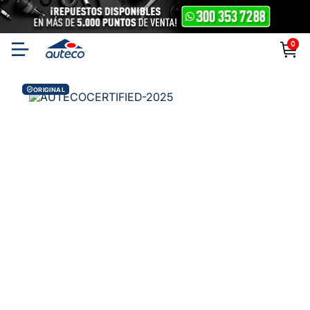
0
ORIGINAL