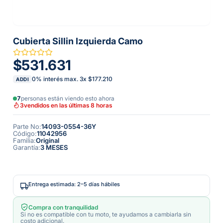
Cubierta Sillin Izquierda Camo
$531.631
0% interés max.
3
x
$177.210
ADDI
7
personas están viendo esto ahora
3
vendidos en las últimas 8 horas
Parte No
:
14093-0554-36Y
Código
:
11042956
Familia
:
Original
Garantía
:
3 MESES
Entrega estimada: 2–5 días hábiles
Compra con tranquilidad
Si no es compatible con tu moto, te ayudamos a cambiarla sin
costo adicional.