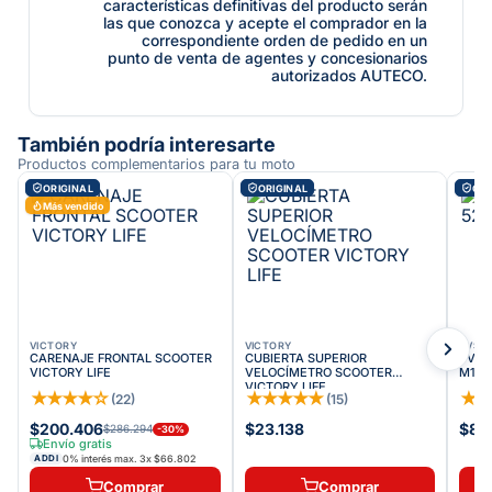
características definitivas del producto serán
las que conozca y acepte el comprador en la
correspondiente orden de pedido en un
punto de venta de agentes y concesionarios
autorizados AUTECO.
También podría interesarte
Productos complementarios para tu moto
ORIGINAL
ORIGINAL
ORI
Más vendido
VICTORY
VICTORY
TVS
CARENAJE FRONTAL SCOOTER
CUBIERTA SUPERIOR
TVS O
VICTORY LIFE
VELOCÍMETRO SCOOTER
M108
VICTORY LIFE
★
★
★
★
☆
★
★
★
★
★
★
(
22
)
(
15
)
$200.406
$23.138
$89
$286.294
-
30
%
Envío gratis
0% interés max.
3
x
$66.802
ADDI
Comprar
Comprar