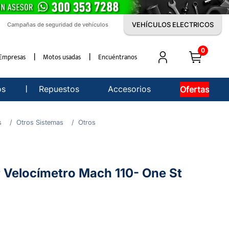
VEHÍCULOS ELECTRICOS
Campañas de seguridad de vehículos
0
Empresas
Motos usadas
Encuéntranos
os
Repuestos
Accesorios
Ofertas
s
Otros Sistemas
Otros
r Velocímetro Mach 110- One St