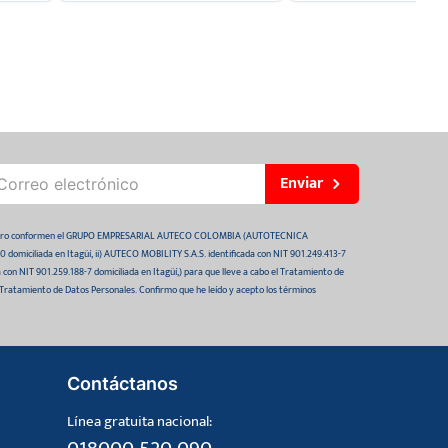
Enviar
 futuro conformen el GRUPO EMPRESARIAL AUTECO COLOMBIA (AUTOTECNICA
domiciliada en Itagüí, ii) AUTECO MOBILITY S.A.S. identificada con NIT 901.249.413-7
da con NIT 901.259.188-7 domiciliada en Itagüí,) para que lleve a cabo el Tratamiento de
 Tratamiento de Datos Personales. Confirmo que he leído y acepto los términos
Contáctanos
Línea gratuita nacional: