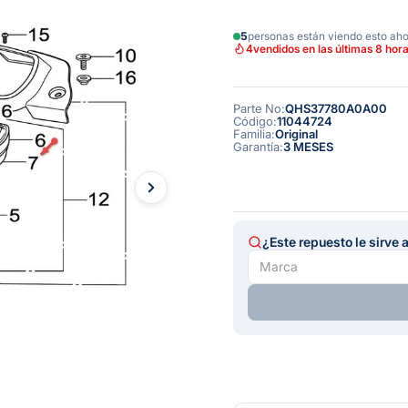
5
personas están viendo esto ah
4
vendidos en las últimas 8 hor
Parte No
:
QHS37780A0A00
Código
:
11044724
Familia
:
Original
Garantía
:
3 MESES
¿Este repuesto le sirve 