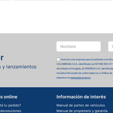
r
Autorizo a las empresas que actualmente o en
COLOMBIANA S.A.S., identificada con NIT 890.900.317-0 
as y lanzamientos
domiciliada en Envigado, iii) SYNERGIX S.A.S. identifica
mis Datos Personales de conformidad con su Política de
expuestos en
www.auteco.com.co
s online
Información de interés
tá tu pedido?
Manual de partes de vehículos
e devoluciones
Manual de propietario y garantía