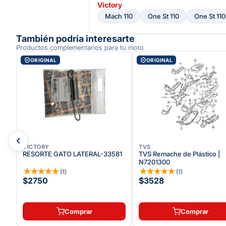
Victory
Mach 110
One St 110
One St 110
También podría interesarte
Productos complementarios para tu moto
ORIGINAL
ORIGINAL
VICTORY
TVS
40
RESORTE GATO LATERAL-33581
TVS Remache de Plástico |
N7201300
★
★
★
★
★
★
★
★
★
★
(
1
)
(
1
)
$2750
$3528
Comprar
Comprar