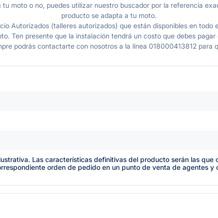
 tu moto o no, puedes utilizar nuestro buscador por la referencia exac
producto se adapta a tu moto.
io Autorizados (talleres autorizados) que están disponibles en todo e
o. Ten presente que la instalación tendrá un costo que debes pagar en
mpre podrás contactarte con nosotros a la línea 018000413812 para q
lustrativa. Las características definitivas del producto serán las qu
orrespondiente orden de pedido en un punto de venta de agentes y