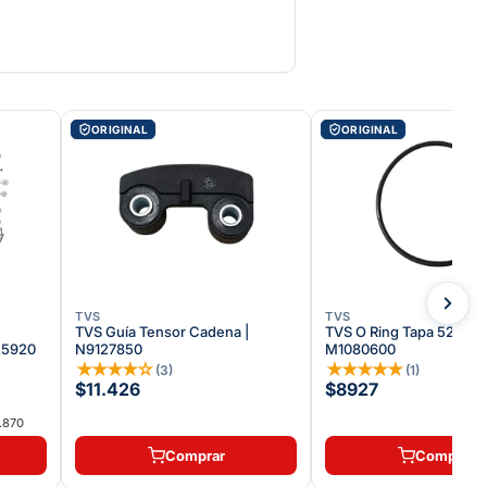
ORIGINAL
ORIGINAL
TVS
TVS
TVS Guía Tensor Cadena |
TVS O Ring Tapa 52x2.4 
125920
N9127850
M1080600
★
★
★
★
☆
★
★
★
★
★
(
3
)
(
1
)
$11.426
$8927
.870
Comprar
Comprar