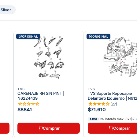
 Silver
ORIGINAL
ORIGINAL
TVS
TVS
CARENAJE RH SIN PINT |
TVS Soporte Reposapie
N6224439
Delantero Izquierdo | N9
☆
☆
☆
☆
☆
★
★
★
★
☆
(
27
)
$8841
$71.610
0% interés max.
3
x
$23
ADDI
Comprar
Comprar